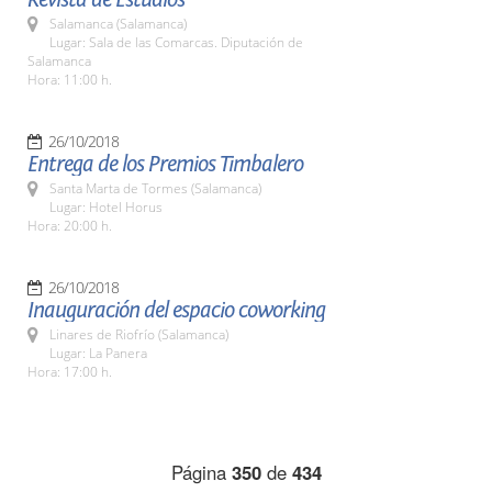
Salamanca (Salamanca)
Lugar: Sala de las Comarcas. Diputación de
Salamanca
Hora: 11:00 h.
26/10/2018
Entrega de los Premios Timbalero
Santa Marta de Tormes (Salamanca)
Lugar: Hotel Horus
Hora: 20:00 h.
26/10/2018
Inauguración del espacio coworking
Linares de Riofrío (Salamanca)
Lugar: La Panera
Hora: 17:00 h.
Página
350
de
434