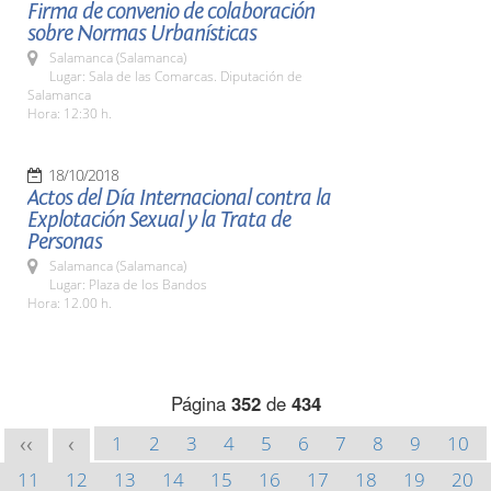
Firma de convenio de colaboración
sobre Normas Urbanísticas
Salamanca (Salamanca)
Lugar: Sala de las Comarcas. Diputación de
Salamanca
Hora: 12:30 h.
18/10/2018
Actos del Día Internacional contra la
Explotación Sexual y la Trata de
Personas
Salamanca (Salamanca)
Lugar: Plaza de los Bandos
Hora: 12.00 h.
Página
352
de
434
1
2
3
4
5
6
7
8
9
10
<<
<
11
12
13
14
15
16
17
18
19
20