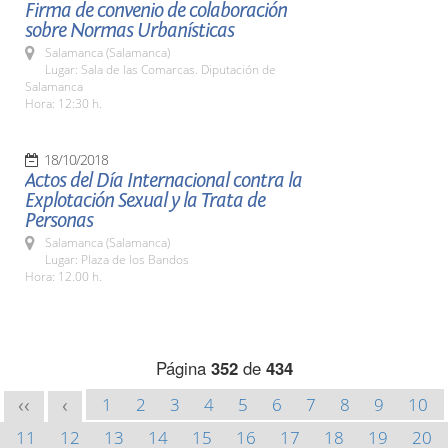
Firma de convenio de colaboración
sobre Normas Urbanísticas
Salamanca (Salamanca)
Lugar: Sala de las Comarcas. Diputación de
Salamanca
Hora: 12:30 h.
18/10/2018
Actos del Día Internacional contra la
Explotación Sexual y la Trata de
Personas
Salamanca (Salamanca)
Lugar: Plaza de los Bandos
Hora: 12.00 h.
Página
352
de
434
1
2
3
4
5
6
7
8
9
10
<<
<
11
12
13
14
15
16
17
18
19
20