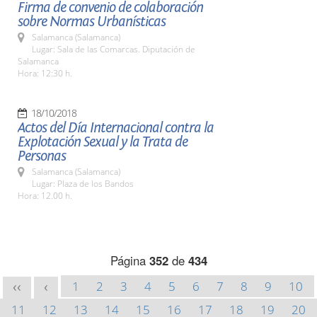
Firma de convenio de colaboración
sobre Normas Urbanísticas
Salamanca (Salamanca)
Lugar: Sala de las Comarcas. Diputación de
Salamanca
Hora: 12:30 h.
18/10/2018
Actos del Día Internacional contra la
Explotación Sexual y la Trata de
Personas
Salamanca (Salamanca)
Lugar: Plaza de los Bandos
Hora: 12.00 h.
Página
352
de
434
1
2
3
4
5
6
7
8
9
10
<<
<
11
12
13
14
15
16
17
18
19
20