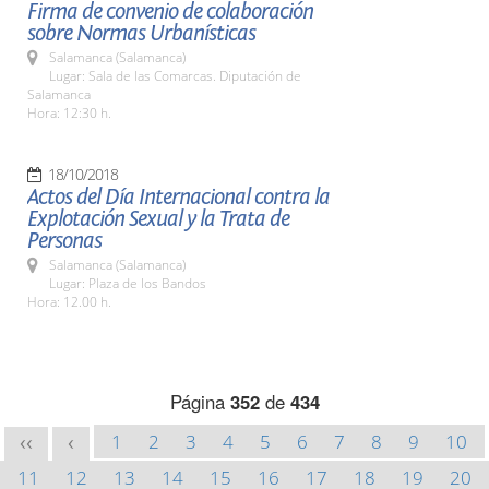
Firma de convenio de colaboración
sobre Normas Urbanísticas
Salamanca (Salamanca)
Lugar: Sala de las Comarcas. Diputación de
Salamanca
Hora: 12:30 h.
18/10/2018
Actos del Día Internacional contra la
Explotación Sexual y la Trata de
Personas
Salamanca (Salamanca)
Lugar: Plaza de los Bandos
Hora: 12.00 h.
Página
352
de
434
1
2
3
4
5
6
7
8
9
10
<<
<
11
12
13
14
15
16
17
18
19
20