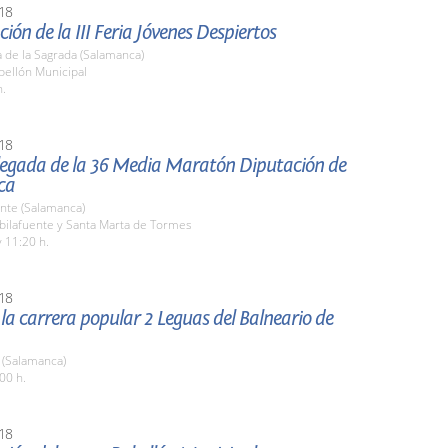
18
ión de la III Feria Jóvenes Despiertos
 de la Sagrada (Salamanca)
bellón Municipal
h.
18
llegada de la 36 Media Maratón Diputación de
ca
nte (Salamanca)
bilafuente y Santa Marta de Tormes
 11:20 h.
18
 la carrera popular 2 Leguas del Balneario de
(Salamanca)
00 h.
18