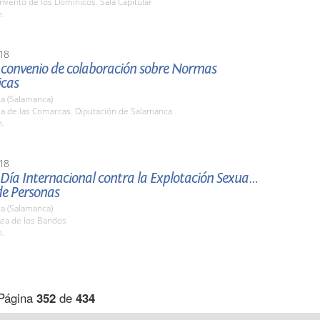
nvento de los Dominicos. Sala Capitular
h.
18
 convenio de colaboración sobre Normas
icas
a (Salamanca)
la de las Comarcas. Diputación de Salamanca
h.
18
 Día Internacional contra la Explotación Sexual y
de Personas
a (Salamanca)
aza de los Bandos
h.
Página
352
de
434