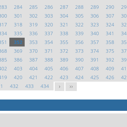
283
284
285
286
287
288
289
290
29
300
301
302
303
304
305
306
307
30
317
318
319
320
321
322
323
324
32
334
335
336
337
338
339
340
341
34
351
352
353
354
355
356
357
358
35
368
369
370
371
372
373
374
375
37
385
386
387
388
389
390
391
392
39
402
403
404
405
406
407
408
409
41
419
420
421
422
423
424
425
426
42
31
432
433
434
>
>>