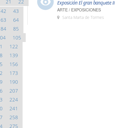
21
22
Exposición El gran banquete II
ARTE / EXPOSICIONES
42
43
Santa Marta de Tormes
63
64
84
85
04
105
1
122
8
139
5
156
2
173
9
190
6
207
3
224
0
241
7
258
4
275