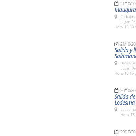
21/10/20
Inaugurac
Carbajosa
Lugar: Pa
Hora: 10:30 
21/10/20
Salida y 
Salaman
Babilafue
Lugar: Ba
Hora: 10:15 y
20/10/20
Salida de
Ledesma
Ledesma 
Hora: 18:
20/10/20