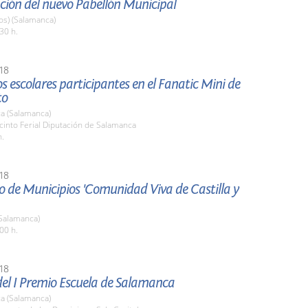
ción del nuevo Pabellón Municipal
os) (Salamanca)
30 h.
18
los escolares participantes en el Fanatic Mini de
to
a (Salamanca)
cinto Ferial Diputación de Salamanca
h.
18
 de Municipios 'Comunidad Viva de Castilla y
Salamanca)
00 h.
18
del I Premio Escuela de Salamanca
a (Salamanca)