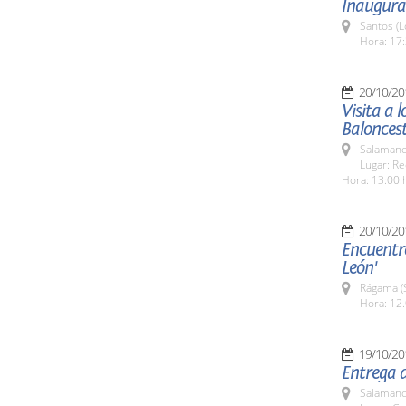
Inaugura
Santos (L
Hora: 17:
20/10/20
Visita a 
Balonces
Salamanc
Lugar: Re
Hora: 13:00 
20/10/20
Encuentro
León'
Rágama (
Hora: 12.
19/10/20
Entrega 
Salamanc