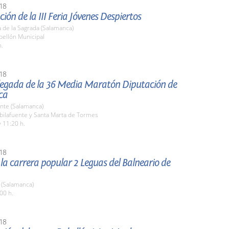
18
ión de la III Feria Jóvenes Despiertos
 de la Sagrada (Salamanca)
bellón Municipal
h.
18
llegada de la 36 Media Maratón Diputación de
ca
nte (Salamanca)
bilafuente y Santa Marta de Tormes
 11:20 h.
18
 la carrera popular 2 Leguas del Balneario de
(Salamanca)
00 h.
18