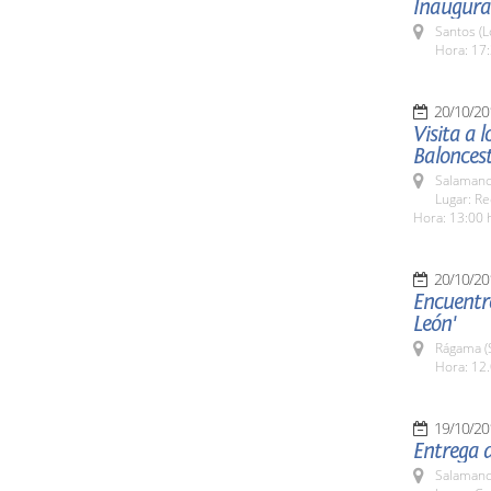
Inaugura
Santos (L
Hora: 17:
20/10/20
Visita a 
Balonces
Salamanc
Lugar: Re
Hora: 13:00 
20/10/20
Encuentro
León'
Rágama (
Hora: 12.
19/10/20
Entrega 
Salamanc