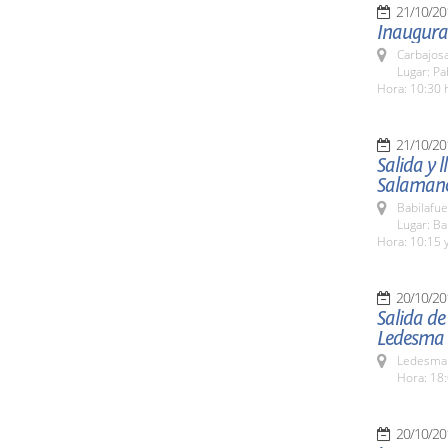
21/10/20
Inaugurac
Carbajosa
Lugar: Pa
Hora: 10:30 
21/10/20
Salida y 
Salaman
Babilafue
Lugar: Ba
Hora: 10:15 y
20/10/20
Salida de
Ledesma
Ledesma 
Hora: 18:
20/10/20