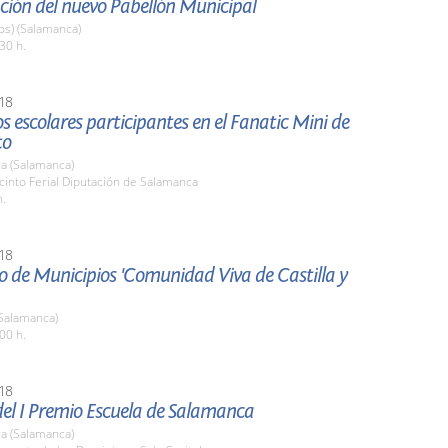
ción del nuevo Pabellón Municipal
os) (Salamanca)
30 h.
18
los escolares participantes en el Fanatic Mini de
to
a (Salamanca)
cinto Ferial Diputación de Salamanca
h.
18
 de Municipios 'Comunidad Viva de Castilla y
Salamanca)
00 h.
18
del I Premio Escuela de Salamanca
a (Salamanca)