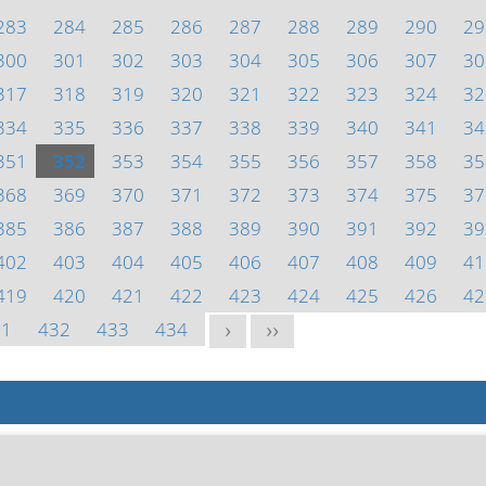
283
284
285
286
287
288
289
290
29
300
301
302
303
304
305
306
307
30
317
318
319
320
321
322
323
324
32
334
335
336
337
338
339
340
341
34
351
352
353
354
355
356
357
358
35
368
369
370
371
372
373
374
375
37
385
386
387
388
389
390
391
392
39
402
403
404
405
406
407
408
409
41
419
420
421
422
423
424
425
426
42
31
432
433
434
>
>>