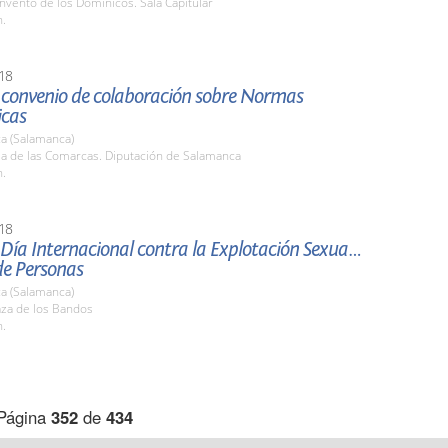
nvento de los Dominicos. Sala Capitular
h.
18
 convenio de colaboración sobre Normas
icas
a (Salamanca)
la de las Comarcas. Diputación de Salamanca
h.
18
 Día Internacional contra la Explotación Sexual y
de Personas
a (Salamanca)
aza de los Bandos
h.
Página
352
de
434