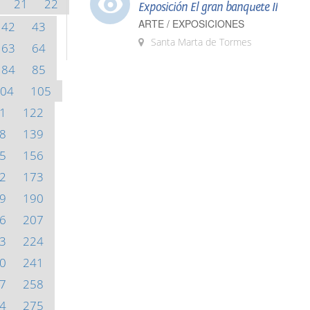
21
22
Exposición El gran banquete II
ARTE / EXPOSICIONES
42
43
Santa Marta de Tormes
63
64
84
85
04
105
1
122
8
139
5
156
2
173
9
190
6
207
3
224
0
241
7
258
4
275