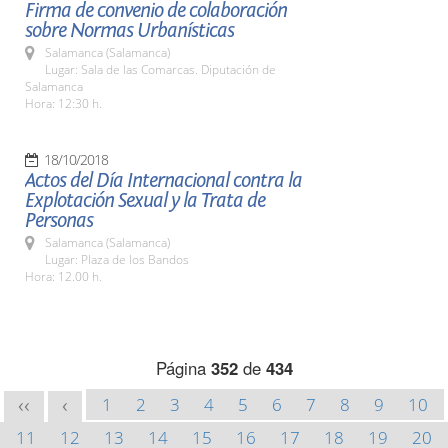
Firma de convenio de colaboración
sobre Normas Urbanísticas
Salamanca (Salamanca)
Lugar: Sala de las Comarcas. Diputación de
Salamanca
Hora: 12:30 h.
18/10/2018
Actos del Día Internacional contra la
Explotación Sexual y la Trata de
Personas
Salamanca (Salamanca)
Lugar: Plaza de los Bandos
Hora: 12.00 h.
Página
352
de
434
1
2
3
4
5
6
7
8
9
10
<<
<
11
12
13
14
15
16
17
18
19
20