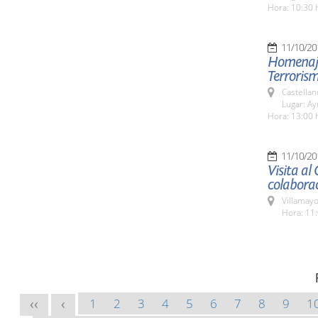
Hora: 10:30 
11/10/20
Homenaje 
Terroris
Castella
Lugar: A
Hora: 13:00 
11/10/20
Visita al
colabora
Villamayo
Hora: 11:
1
2
3
4
5
6
7
8
9
1
<<
<