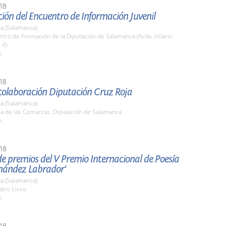
18
ión del Encuentro de Información Juvenil
a (Salamanca)
ntro de Formación de la Diputación de Salamanca (Avda. Hilario
 4)
h.
18
colaboración Diputación Cruz Roja
a (Salamanca)
la de las Comarcas. Diputación de Salamanca
h.
18
e premios del V Premio Internacional de Poesía
rnández Labrador'
a (Salamanca)
atro Liceo
h.
18