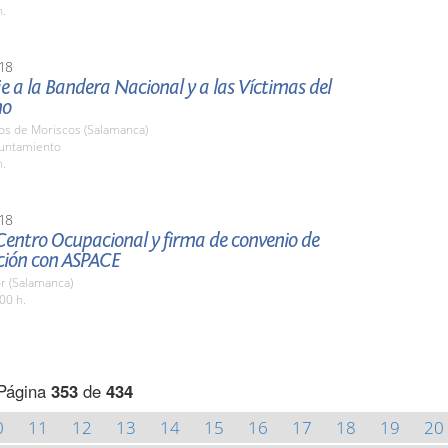
h.
18
a la Bandera Nacional y a las Víctimas del
mo
nos de Moriscos (Salamanca)
yuntamiento
h.
18
 Centro Ocupacional y firma de convenio de
ción con ASPACE
r (Salamanca)
00 h.
Página
353
de
434
0
11
12
13
14
15
16
17
18
19
20