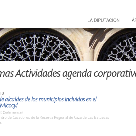
LA DIPUTACIÓN
Á
mas Actividades agenda corporativ
18
e alcaldes de los municipios incluidos en el
 Micocyl
l) (Salamanca)
ntro de Cazadores de la Reserva Regional de Caza de Las Batuecas
h.