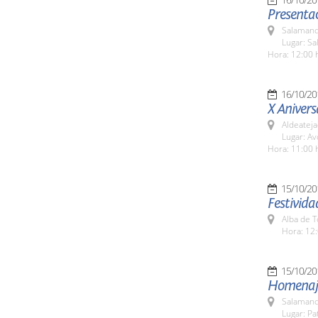
Presentac
Salamanc
Lugar: Sa
Hora: 12:00 
16/10/20
X Anivers
Aldeateja
Lugar: A
Hora: 11:00 
15/10/20
Festivida
Alba de 
Hora: 12:
15/10/20
Homenaje
Salamanc
Lugar: Pa