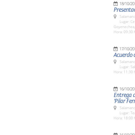
18/10/20
Presentac
Salamanc
Lugar: Ce
Goyenechea,
Hora: 09:30 
17/10/20
Acuerdo 
Salamanc
Lugar: Sa
Hora: 11:30 
16/10/20
Entrega d
'Pilar Fe
Salamanc
Lugar: Te
Hora: 18:00 
16/10/20