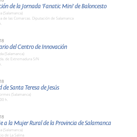
ión de la Jornada 'Fanatic Mini' de Baloncesto
a (Salamanca)
la de las Comarcas. Diputación de Salamanca
h.
18
ario del Centro de Innovación
da (Salamanca)
vda. de Extremadura S/N
h.
18
d de Santa Teresa de Jesús
Tormes (Salamanca)
00 h.
18
 a la Mujer Rural de la Provincia de Salamanca
a (Salamanca)
tio de La Salina