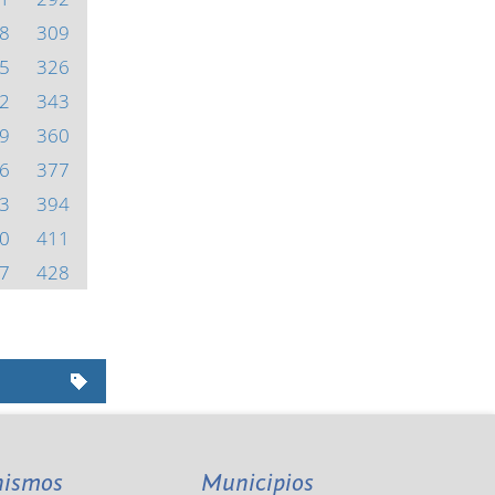
8
309
5
326
2
343
9
360
6
377
3
394
0
411
7
428
nismos
Municipios