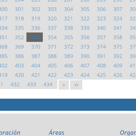
300
301
302
303
304
305
306
307
30
317
318
319
320
321
322
323
324
32
334
335
336
337
338
339
340
341
34
351
352
353
354
355
356
357
358
35
368
369
370
371
372
373
374
375
37
385
386
387
388
389
390
391
392
39
402
403
404
405
406
407
408
409
41
419
420
421
422
423
424
425
426
42
31
432
433
434
>
>>
oración
Áreas
Orga