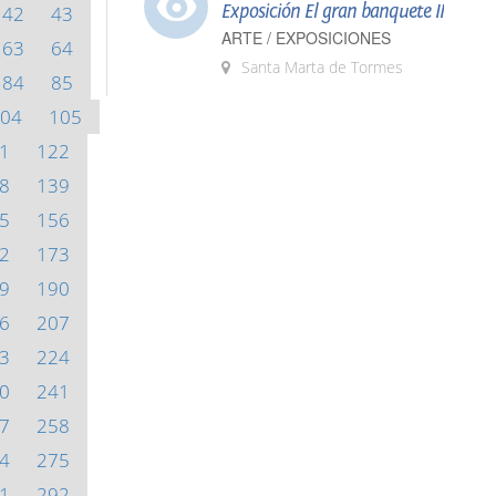
Exposición El gran banquete II
42
43
ARTE / EXPOSICIONES
63
64
Santa Marta de Tormes
84
85
04
105
1
122
8
139
5
156
2
173
9
190
6
207
3
224
0
241
7
258
4
275
1
292