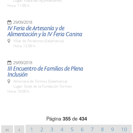
Lugar: Plaza del Ayuntamiento
Hora: 11:00 h.
29/09/2018
IV Feria de Artesanía y de
Alimentación y la IV Feria Canina
Villar de Peralonso (Salamanca)
Hora: 12:00 h.
29/09/2018
III Encuentro de Familias de Plena
Inclusión
Almenara de Tormes (Salamanca)
Lugar: Sede de la Fundación Tormes
Hora: 10:00 h.
Página
355
de
434
1
2
3
4
5
6
7
8
9
10
<<
<