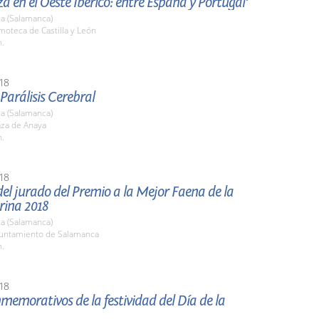
a en el Oeste Ibérico: entre España y Portugal'
a (Salamanca)
lmoteca de Castilla y León
h.
18
 Parálisis Cerebral
a (Salamanca)
aza de Anaya
h.
18
el jurado del Premio a la Mejor Faena de la
rina 2018
a (Salamanca)
yuntamiento de Salamanca
h.
18
memorativos de la festividad del Día de la