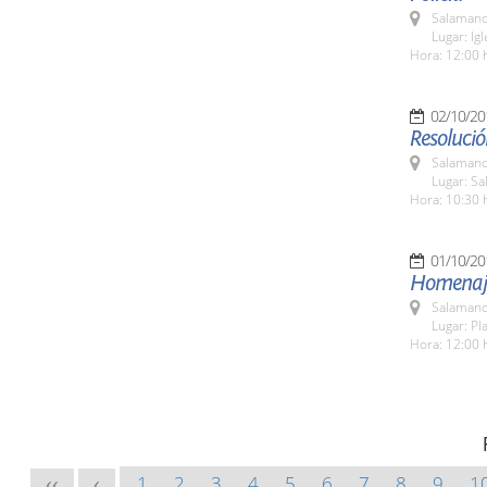
Salamanc
Lugar: Ig
Hora: 12:00 
02/10/20
Resolució
Salamanc
Lugar: Sa
Hora: 10:30 
01/10/20
Homenaje
Salamanc
Lugar: Pl
Hora: 12:00 
1
2
3
4
5
6
7
8
9
1
<<
<