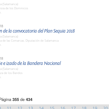
a (Salamanca)
lesia de los Dominicos
h.
18
n de la convocatoria del Plan Sequia 2018
a (Salamanca)
la de las Comarcas. Diputación de Salamanca
h.
18
 e izado de la Bandera Nacional
a (Salamanca)
aza de los Bandos
h.
Página
355
de
434
0
11
12
13
14
15
16
17
18
19
20