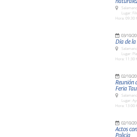
naturalez
Salamanc
Lugar: Fi
Hora: 09:30 
03/10/20
Día de la
Salamanc
Lugar: Pl
Hora: 11:30 
02/10/20
Reunión d
Feria Tau
Salamanc
Lugar: A
Hora: 13:00 
02/10/20
Actos con
Policía