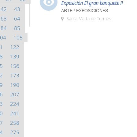
Exposición El gran banquete II
42
43
ARTE / EXPOSICIONES
63
64
Santa Marta de Tormes
84
85
04
105
1
122
8
139
5
156
2
173
9
190
6
207
3
224
0
241
7
258
4
275