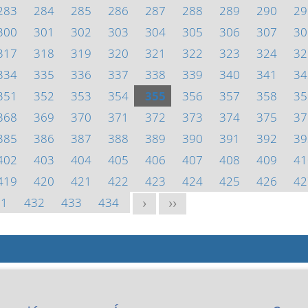
283
284
285
286
287
288
289
290
29
300
301
302
303
304
305
306
307
30
317
318
319
320
321
322
323
324
32
334
335
336
337
338
339
340
341
34
351
352
353
354
355
356
357
358
35
368
369
370
371
372
373
374
375
37
385
386
387
388
389
390
391
392
39
402
403
404
405
406
407
408
409
41
419
420
421
422
423
424
425
426
42
31
432
433
434
>
>>