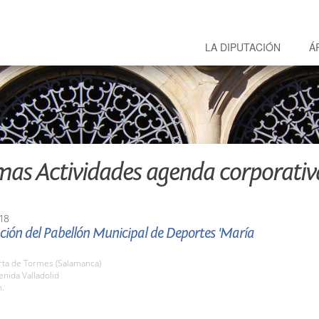
LA DIPUTACIÓN
Á
mas Actividades agenda corporativ
18
ción del Pabellón Municipal de Deportes 'María
rta de Tormes (Salamanca)
enida Valladolid
h.