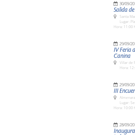
30/09/20
Salida d
Santa Ma
Lugar: Pl
Hora: 11:00 
29/09/20
IV Feria 
Canina
Villar de
Hora: 12:
29/09/20
III Encue
Almenara
Lugar: S
Hora: 10:00 
28/09/20
Inaugurac