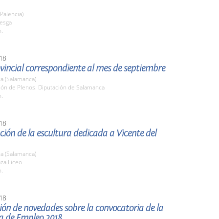
(Palencia)
uesga
h.
18
vincial correspondiente al mes de septiembre
a (Salamanca)
lón de Plenos. Diputación de Salamanca
h.
18
ión de la escultura dedicada a Vicente del
a (Salamanca)
aza Liceo
h.
18
ón de novedades sobre la convocatoria de la
ia de Empleo 2018