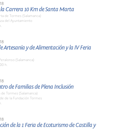
18
e la Carrera 10 Km de Santa Marta
rta de Tormes (Salamanca)
aza del Ayuntamiento
h.
18
de Artesanía y de Alimentación y la IV Feria
 Peralonso (Salamanca)
00 h.
18
ntro de Familias de Plena Inclusión
 de Tormes (Salamanca)
ede de la Fundación Tormes
h.
18
ión de la 1 Feria de Ecoturismo de Castilla y