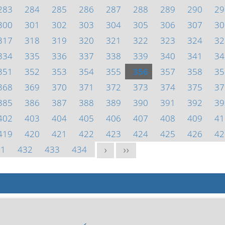
283
284
285
286
287
288
289
290
29
300
301
302
303
304
305
306
307
30
317
318
319
320
321
322
323
324
32
334
335
336
337
338
339
340
341
34
351
352
353
354
355
356
357
358
35
368
369
370
371
372
373
374
375
37
385
386
387
388
389
390
391
392
39
402
403
404
405
406
407
408
409
41
419
420
421
422
423
424
425
426
42
31
432
433
434
>
>>