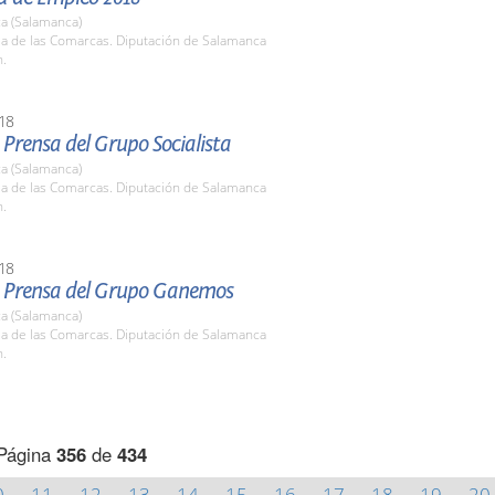
a (Salamanca)
la de las Comarcas. Diputación de Salamanca
h.
18
Prensa del Grupo Socialista
a (Salamanca)
la de las Comarcas. Diputación de Salamanca
h.
18
 Prensa del Grupo Ganemos
a (Salamanca)
la de las Comarcas. Diputación de Salamanca
h.
Página
356
de
434
0
11
12
13
14
15
16
17
18
19
20