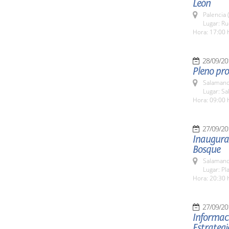
León
Palencia 
Lugar: R
Hora: 17:00 
28/09/20
Pleno pro
Salamanc
Lugar: Sa
Hora: 09:00 
27/09/20
Inaugurac
Bosque
Salamanc
Lugar: Pl
Hora: 20:30 
27/09/20
Informaci
Estrateg