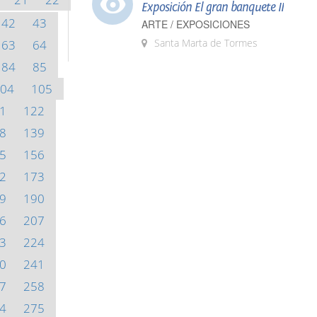
Exposición El gran banquete II
42
43
ARTE / EXPOSICIONES
Santa Marta de Tormes
63
64
84
85
04
105
1
122
8
139
5
156
2
173
9
190
6
207
3
224
0
241
7
258
4
275