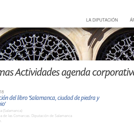
LA DIPUTACIÓN
Á
mas Actividades agenda corporativ
18
ión del libro 'Salamanca, ciudad de piedra y
io'
a (Salamanca)
la de las Comarcas. Diputación de Salamanca
h.