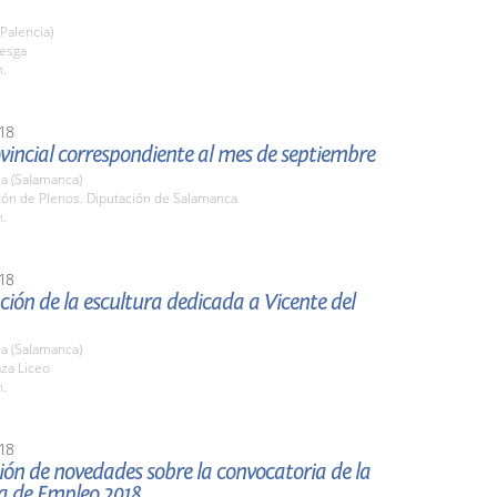
(Palencia)
uesga
h.
18
vincial correspondiente al mes de septiembre
a (Salamanca)
lón de Plenos. Diputación de Salamanca
h.
18
ión de la escultura dedicada a Vicente del
a (Salamanca)
aza Liceo
h.
18
ón de novedades sobre la convocatoria de la
ia de Empleo 2018