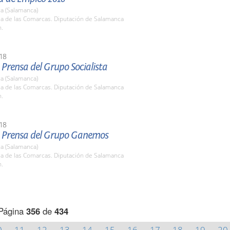
a (Salamanca)
la de las Comarcas. Diputación de Salamanca
h.
18
Prensa del Grupo Socialista
a (Salamanca)
la de las Comarcas. Diputación de Salamanca
h.
18
 Prensa del Grupo Ganemos
a (Salamanca)
la de las Comarcas. Diputación de Salamanca
h.
Página
356
de
434
0
11
12
13
14
15
16
17
18
19
20