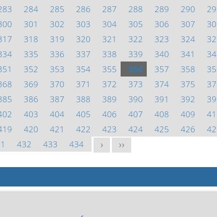
283
284
285
286
287
288
289
290
29
300
301
302
303
304
305
306
307
30
317
318
319
320
321
322
323
324
32
334
335
336
337
338
339
340
341
34
351
352
353
354
355
356
357
358
35
368
369
370
371
372
373
374
375
37
385
386
387
388
389
390
391
392
39
402
403
404
405
406
407
408
409
41
419
420
421
422
423
424
425
426
42
31
432
433
434
>
>>