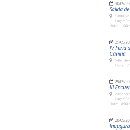
30/09/20
Salida d
Santa Ma
Lugar: Pl
Hora: 11:00 
29/09/20
IV Feria 
Canina
Villar de
Hora: 12:
29/09/20
III Encue
Almenara
Lugar: S
Hora: 10:00 
28/09/20
Inaugurac