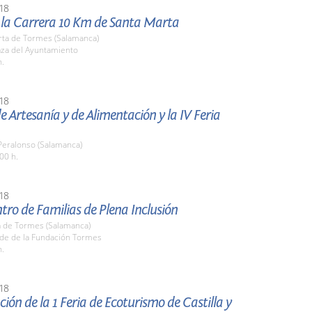
18
e la Carrera 10 Km de Santa Marta
rta de Tormes (Salamanca)
aza del Ayuntamiento
h.
18
de Artesanía y de Alimentación y la IV Feria
 Peralonso (Salamanca)
00 h.
18
ntro de Familias de Plena Inclusión
 de Tormes (Salamanca)
ede de la Fundación Tormes
h.
18
ión de la 1 Feria de Ecoturismo de Castilla y