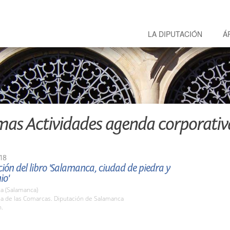
LA DIPUTACIÓN
Á
mas Actividades agenda corporativ
18
ión del libro 'Salamanca, ciudad de piedra y
io'
a (Salamanca)
la de las Comarcas. Diputación de Salamanca
h.