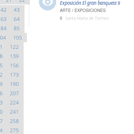
Exposición El gran banquete II
42
43
ARTE / EXPOSICIONES
Santa Marta de Tormes
63
64
84
85
04
105
1
122
8
139
5
156
2
173
9
190
6
207
3
224
0
241
7
258
4
275