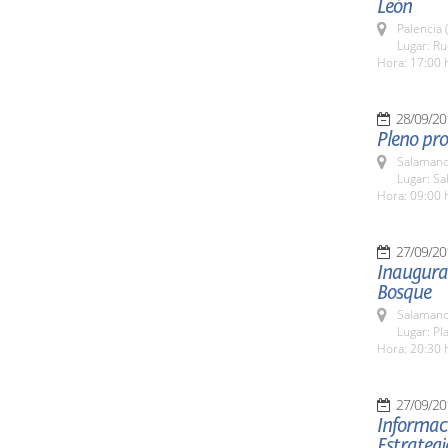
León
Palencia 
Lugar: R
Hora: 17:00 
28/09/20
Pleno pro
Salamanc
Lugar: Sa
Hora: 09:00 
27/09/20
Inaugurac
Bosque
Salamanc
Lugar: Pl
Hora: 20:30 
27/09/20
Informaci
Estrateg