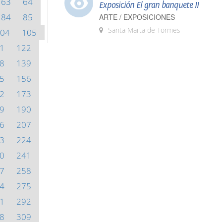
63
64
Exposición El gran banquete II
84
85
ARTE / EXPOSICIONES
Santa Marta de Tormes
04
105
1
122
8
139
5
156
2
173
9
190
6
207
3
224
0
241
7
258
4
275
1
292
8
309