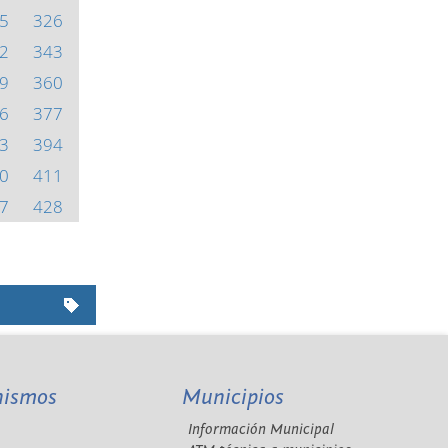
5
326
2
343
9
360
6
377
3
394
0
411
7
428
nismos
Municipios
Información Municipal