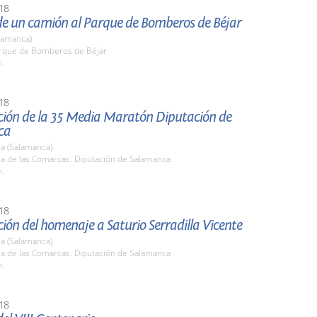
18
de un camión al Parque de Bomberos de Béjar
lamanca)
arque de Bomberos de Béjar
h.
18
ción de la 35 Media Maratón Diputación de
ca
a (Salamanca)
la de las Comarcas. Diputación de Salamanca
h.
18
ión del homenaje a Saturio Serradilla Vicente
a (Salamanca)
la de las Comarcas. Diputación de Salamanca
h.
18