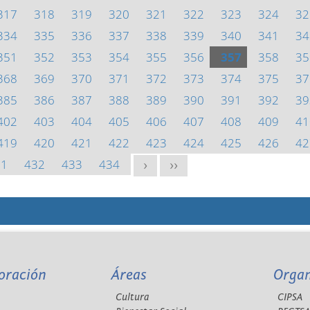
317
318
319
320
321
322
323
324
32
334
335
336
337
338
339
340
341
34
351
352
353
354
355
356
357
358
35
368
369
370
371
372
373
374
375
37
385
386
387
388
389
390
391
392
39
402
403
404
405
406
407
408
409
41
419
420
421
422
423
424
425
426
42
31
432
433
434
>
>>
oración
Áreas
Orga
Cultura
CIPSA