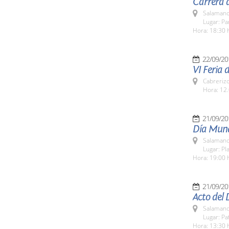
Carrera d
Salamanc
Lugar: Pa
Hora: 18:30 
22/09/20
VI Feria 
Cabreriz
Hora: 12.
21/09/20
Día Mund
Salamanc
Lugar: P
Hora: 19:00 
21/09/20
Acto del 
Salamanc
Lugar: Pa
Hora: 13:30 