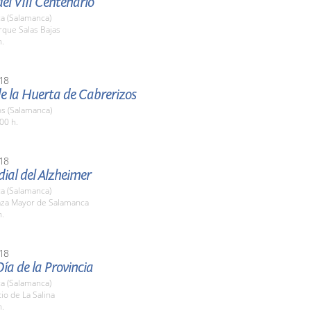
el VIII Centenario
a (Salamanca)
rque Salas Bajas
h.
18
de la Huerta de Cabrerizos
os (Salamanca)
00 h.
18
ial del Alzheimer
a (Salamanca)
laza Mayor de Salamanca
h.
18
Día de la Provincia
a (Salamanca)
tio de La Salina
h.