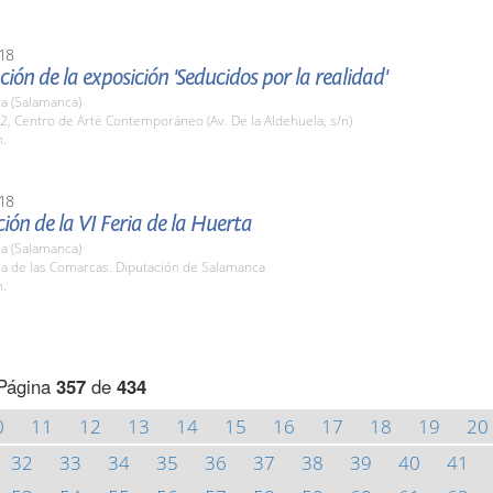
18
ión de la exposición 'Seducidos por la realidad'
a (Salamanca)
2, Centro de Arte Contemporáneo (Av. De la Aldehuela, s/n)
h.
18
ión de la VI Feria de la Huerta
a (Salamanca)
la de las Comarcas. Diputación de Salamanca
h.
Página
357
de
434
0
11
12
13
14
15
16
17
18
19
20
32
33
34
35
36
37
38
39
40
41