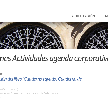
LA DIPUTACIÓN
Á
mas Actividades agenda corporativ
18
ión del libro 'Cuaderno rayado. Cuaderno de
a (Salamanca)
la de las Comarcas. Diputación de Salamanca
h.