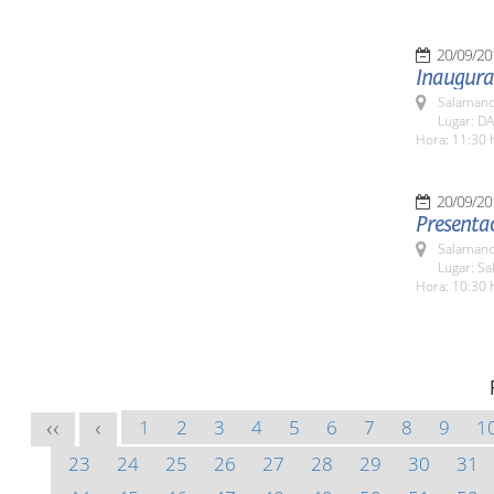
20/09/20
Inaugurac
Salamanc
Lugar: DA
Hora: 11:30 
20/09/20
Presentac
Salamanc
Lugar: Sa
Hora: 10:30 
1
2
3
4
5
6
7
8
9
1
<<
<
23
24
25
26
27
28
29
30
31