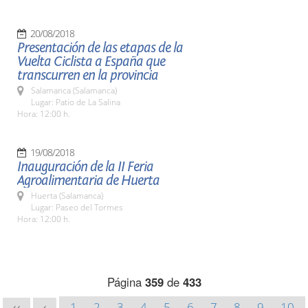
20/08/2018
Presentación de las etapas de la
Vuelta Ciclista a España que
transcurren en la provincia
Salamanca (Salamanca)
Lugar: Patio de La Salina
Hora: 12:00 h.
19/08/2018
Inauguración de la II Feria
Agroalimentaria de Huerta
Huerta (Salamanca)
Lugar: Paseo del Tormes
Hora: 12:00 h.
Página
359
de
433
1
2
3
4
5
6
7
8
9
10