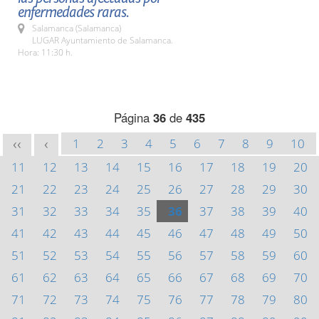
enfermedades raras.
Salamanca (Salamanca)
LUGAR Ayuntamiento de Salamanca.
Hora: 11:30 h.
Página
36
de
435
1
2
3
4
5
6
7
8
9
10
<<
<
11
12
13
14
15
16
17
18
19
20
21
22
23
24
25
26
27
28
29
30
31
32
33
34
35
36
37
38
39
40
41
42
43
44
45
46
47
48
49
50
51
52
53
54
55
56
57
58
59
60
61
62
63
64
65
66
67
68
69
70
71
72
73
74
75
76
77
78
79
80