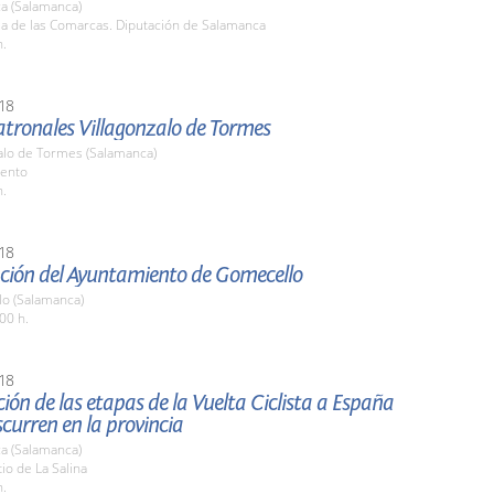
a (Salamanca)
la de las Comarcas. Diputación de Salamanca
h.
18
atronales Villagonzalo de Tormes
zalo de Tormes (Salamanca)
ento
h.
18
ción del Ayuntamiento de Gomecello
o (Salamanca)
00 h.
18
ión de las etapas de la Vuelta Ciclista a España
curren en la provincia
a (Salamanca)
tio de La Salina
h.