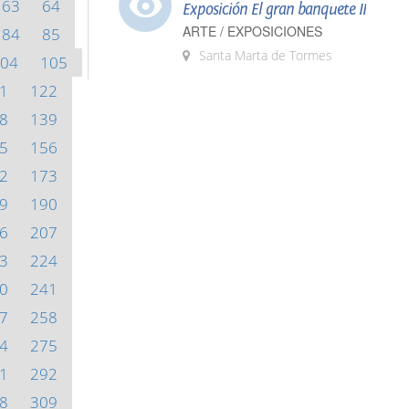
63
64
Exposición El gran banquete II
ARTE / EXPOSICIONES
84
85
Santa Marta de Tormes
04
105
1
122
8
139
5
156
2
173
9
190
6
207
3
224
0
241
7
258
4
275
1
292
8
309