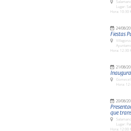
Salamanc
Lugar: Sa
Hora: 10:30 
24/08/20
Fiestas P
Villagon
Ayuntami
Hora: 12:30 
21/08/20
Inaugura
Gomecell
Hora: 12:
20/08/20
Presentac
que trans
Salamanc
Lugar: Pa
Hora: 12:00 