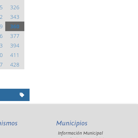
5
326
2
343
9
360
6
377
3
394
0
411
7
428
nismos
Municipios
Información Municipal