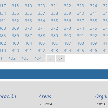
317
318
319
320
321
322
323
324
32
334
335
336
337
338
339
340
341
34
351
352
353
354
355
356
357
358
35
368
369
370
371
372
373
374
375
37
385
386
387
388
389
390
391
392
39
402
403
404
405
406
407
408
409
41
419
420
421
422
423
424
425
426
42
31
432
433
434
>
>>
oración
Áreas
Orga
Cultura
CIPSA