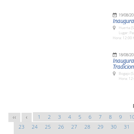
19/08/20
Inaugurac
Huerta (
Lugar: P
Hora: 12:00 
18/08/20
Inaugurac
Tradicion
Bogajo (
Hora: 12:
1
2
3
4
5
6
7
8
9
1
<<
<
23
24
25
26
27
28
29
30
31