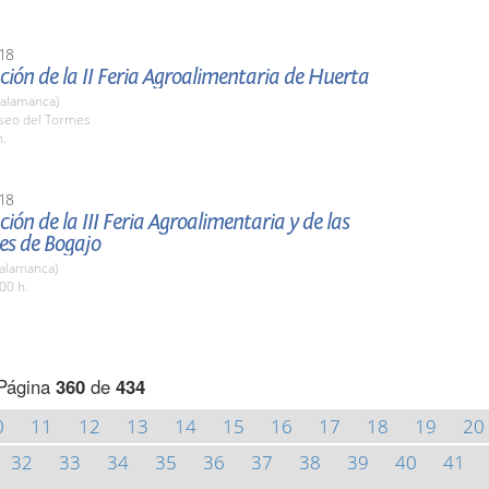
18
ión de la II Feria Agroalimentaria de Huerta
Salamanca)
aseo del Tormes
h.
18
ión de la III Feria Agroalimentaria y de las
es de Bogajo
Salamanca)
00 h.
Página
360
de
434
0
11
12
13
14
15
16
17
18
19
20
32
33
34
35
36
37
38
39
40
41