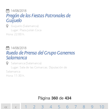
14/08/2018
Pregón de las Fiestas Patronales de
Guijuelo
Guijuelo (Salamanca)
Lugar: Plaza Julián Coca
Hora: 22:00 h.
14/08/2018
Rueda de Prensa del Grupo Ganemos
Salamanca
Salamanca (Salamanca)
Lugar: Sala de las Comarcas. Diputación de
Salamanca
Hora: 11:30 h.
Página
360
de
434
1
2
3
4
5
6
7
8
9
10
<<
<