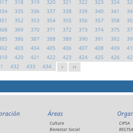
317
318
319
320
321
322
323
324
32
334
335
336
337
338
339
340
341
34
351
352
353
354
355
356
357
358
35
368
369
370
371
372
373
374
375
37
385
386
387
388
389
390
391
392
39
402
403
404
405
406
407
408
409
41
419
420
421
422
423
424
425
426
42
31
432
433
434
>
>>
oración
Áreas
Orga
Cultura
CIPSA
Bienestar Social
REGTS