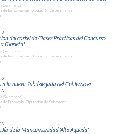
a (Salamanca)
la de las Comarcas. Diputación de Salamanca
h.
18
ión del cartel de Clases Prácticas del Concurso
La Glorieta'
a (Salamanca)
la de las Comarcas. Diputación de Salamanca
h.
18
n a la nueva Subdelegada del Gobierno en
ca
a (Salamanca)
la de Protocolo. Diputación de Salamanca
h.
18
l Día de la Mancomunidad 'Alto Águeda'