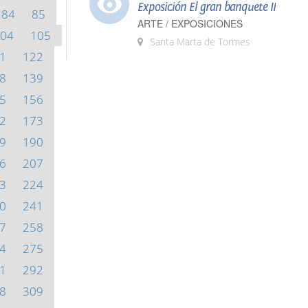
Exposición El gran banquete II
84
85
ARTE / EXPOSICIONES
04
105
Santa Marta de Tormes
1
122
8
139
5
156
2
173
9
190
6
207
3
224
0
241
7
258
4
275
1
292
8
309