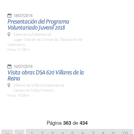
18/07/2018
Presentación del Programa
Voluntariado Juvenil 2018
Salamanca (Salamanca)
Lugar: Sala de las Comarcas. Diputación de
Salamanca
Hora: 11:30 h.
16/07/2018
Visita obras DSA 620 Villares de la
Reina
Villares de la Reina (Salamanca)
Campo de Fútbol Villares
Hora: 10:00 h.
Página
363
de
434
1
2
3
4
5
6
7
8
9
10