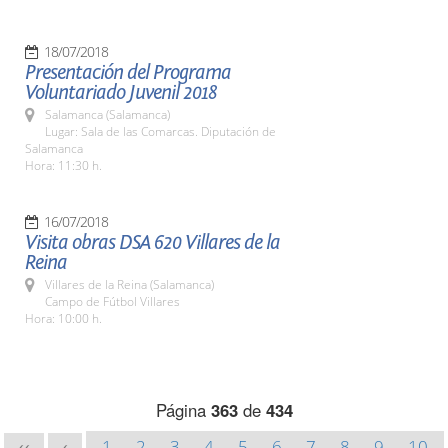
18/07/2018
Presentación del Programa
Voluntariado Juvenil 2018
Salamanca (Salamanca)
Lugar: Sala de las Comarcas. Diputación de
Salamanca
Hora: 11:30 h.
16/07/2018
Visita obras DSA 620 Villares de la
Reina
Villares de la Reina (Salamanca)
Campo de Fútbol Villares
Hora: 10:00 h.
Página
363
de
434
1
2
3
4
5
6
7
8
9
10