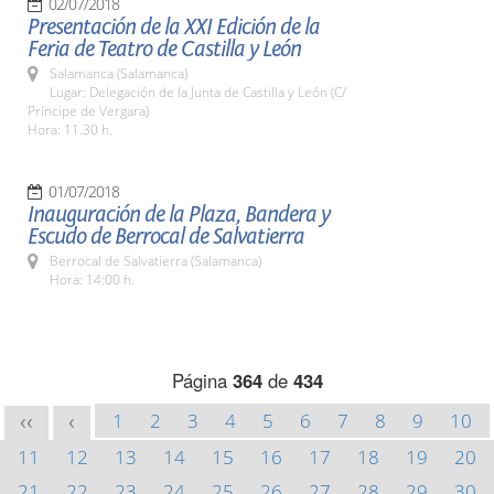
02/07/2018
Presentación de la XXI Edición de la
Feria de Teatro de Castilla y León
Salamanca (Salamanca)
Lugar: Delegación de la Junta de Castilla y León (C/
Príncipe de Vergara)
Hora: 11.30 h.
01/07/2018
Inauguración de la Plaza, Bandera y
Escudo de Berrocal de Salvatierra
Berrocal de Salvatierra (Salamanca)
Hora: 14:00 h.
Página
364
de
434
1
2
3
4
5
6
7
8
9
10
<<
<
11
12
13
14
15
16
17
18
19
20
21
22
23
24
25
26
27
28
29
30