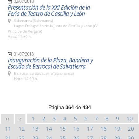
02/07/2018
Presentación de la XXI Edición de la
Feria de Teatro de Castilla y León
Salamanca (Salamanca)
Lugar: Delegación de la Junta de Castilla y León (C/
Príncipe de Vergara)
Hora: 11.30 h.
01/07/2018
Inauguración de la Plaza, Bandera y
Escudo de Berrocal de Salvatierra
Berrocal de Salvatierra (Salamanca)
Hora: 14:00 h.
Página
364
de
434
1
2
3
4
5
6
7
8
9
10
<<
<
11
12
13
14
15
16
17
18
19
20
21
22
23
24
25
26
27
28
29
30