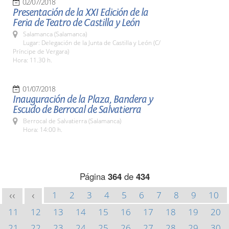
02/07/2018
Presentación de la XXI Edición de la
Feria de Teatro de Castilla y León
Salamanca (Salamanca)
Lugar: Delegación de la Junta de Castilla y León (C/
Príncipe de Vergara)
Hora: 11.30 h.
01/07/2018
Inauguración de la Plaza, Bandera y
Escudo de Berrocal de Salvatierra
Berrocal de Salvatierra (Salamanca)
Hora: 14:00 h.
Página
364
de
434
1
2
3
4
5
6
7
8
9
10
<<
<
11
12
13
14
15
16
17
18
19
20
21
22
23
24
25
26
27
28
29
30