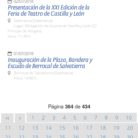
02/07/2018
Presentación de la XXI Edición de la
Feria de Teatro de Castilla y León
Salamanca (Salamanca)
Lugar: Delegación de la Junta de Castilla y León (C/
Príncipe de Vergara)
Hora: 11.30 h.
01/07/2018
Inauguración de la Plaza, Bandera y
Escudo de Berrocal de Salvatierra
Berrocal de Salvatierra (Salamanca)
Hora: 14:00 h.
Página
364
de
434
1
2
3
4
5
6
7
8
9
10
<<
<
11
12
13
14
15
16
17
18
19
20
21
22
23
24
25
26
27
28
29
30