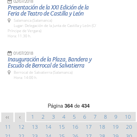
02/07/2018
Presentación de la XXI Edición de la
Feria de Teatro de Castilla y León
Salamanca (Salamanca)
Lugar: Delegación de la Junta de Castilla y León (C/
Príncipe de Vergara)
Hora: 11.30 h.
01/07/2018
Inauguración de la Plaza, Bandera y
Escudo de Berrocal de Salvatierra
Berrocal de Salvatierra (Salamanca)
Hora: 14:00 h.
Página
364
de
434
1
2
3
4
5
6
7
8
9
10
<<
<
11
12
13
14
15
16
17
18
19
20
21
22
23
24
25
26
27
28
29
30