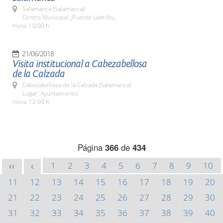
Salamanca (Salamanca)
Centro Municipal ¿Puente Ladrillo¿.
Hora: 10:00 h.
21/06/2018
Visita institucional a Cabezabellosa
de la Calzada
Cabezabellosa de la Calzada (Salamanca)
Lugar: Ayuntamiento
Hora: 12:00 h.
Página
366
de
434
1
2
3
4
5
6
7
8
9
10
<<
<
11
12
13
14
15
16
17
18
19
20
21
22
23
24
25
26
27
28
29
30
31
32
33
34
35
36
37
38
39
40