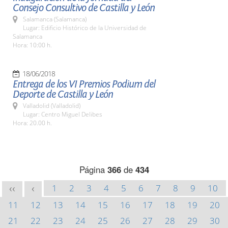
Consejo Consultivo de Castilla y León
Salamanca (Salamanca)
Lugar: Edificio Histórico de la Universidad de
Salamanca
Hora: 10:00 h.
18/06/2018
Entrega de los VI Premios Podium del
Deporte de Castilla y León
Valladolid (Valladolid)
Lugar: Centro Miguel Delibes
Hora: 20.00 h.
Página
366
de
434
1
2
3
4
5
6
7
8
9
10
<<
<
11
12
13
14
15
16
17
18
19
20
21
22
23
24
25
26
27
28
29
30