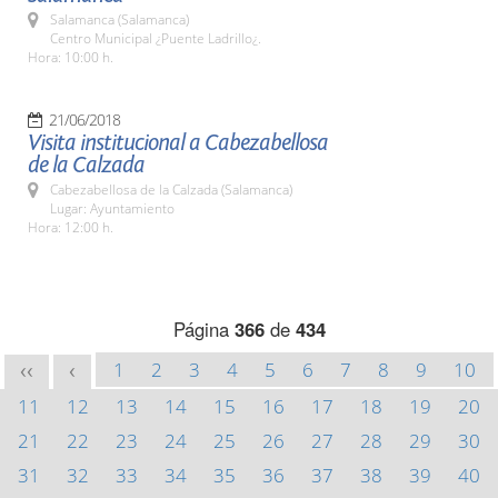
Salamanca (Salamanca)
Centro Municipal ¿Puente Ladrillo¿.
Hora: 10:00 h.
21/06/2018
Visita institucional a Cabezabellosa
de la Calzada
Cabezabellosa de la Calzada (Salamanca)
Lugar: Ayuntamiento
Hora: 12:00 h.
Página
366
de
434
1
2
3
4
5
6
7
8
9
10
<<
<
11
12
13
14
15
16
17
18
19
20
21
22
23
24
25
26
27
28
29
30
31
32
33
34
35
36
37
38
39
40