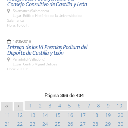
Consejo Consultivo de Castilla y León
Salamanca (Salamanca)
Lugar: Edificio Histórico de la Universidad de
Salamanca
Hora: 10:00 h.
18/06/2018
Entrega de los VI Premios Podium del
Deporte de Castilla y León
Valladolid (Valladolid)
Lugar: Centro Miguel Delibes
Hora: 20.00 h.
Página
366
de
434
1
2
3
4
5
6
7
8
9
10
<<
<
11
12
13
14
15
16
17
18
19
20
21
22
23
24
25
26
27
28
29
30