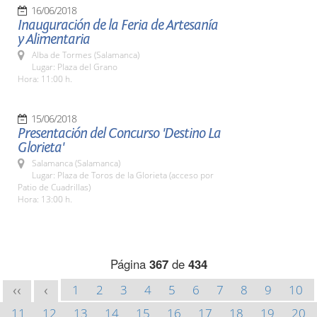
16/06/2018
Inauguración de la Feria de Artesanía
y Alimentaria
Alba de Tormes (Salamanca)
Lugar: Plaza del Grano
Hora: 11:00 h.
15/06/2018
Presentación del Concurso 'Destino La
Glorieta'
Salamanca (Salamanca)
Lugar: Plaza de Toros de la Glorieta (acceso por
Patio de Cuadrillas)
Hora: 13:00 h.
Página
367
de
434
1
2
3
4
5
6
7
8
9
10
<<
<
11
12
13
14
15
16
17
18
19
20