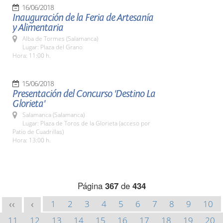
16/06/2018
Inauguración de la Feria de Artesanía
y Alimentaria
Alba de Tormes (Salamanca)
Lugar: Plaza del Grano
Hora: 11:00 h.
15/06/2018
Presentación del Concurso 'Destino La
Glorieta'
Salamanca (Salamanca)
Lugar: Plaza de Toros de la Glorieta (acceso por
Patio de Cuadrillas)
Hora: 13:00 h.
Página
367
de
434
1
2
3
4
5
6
7
8
9
10
<<
<
11
12
13
14
15
16
17
18
19
20