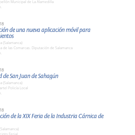
bellón Municipal de La Alamedilla
h.
18
ción de una nueva aplicación móvil para
ientos
a (Salamanca)
la de las Comarcas. Diputación de Salamanca
h.
18
ad de San Juan de Sahagún
a (Salamanca)
artel Policía Local
h.
18
ión de la XIX Feria de la Industria Cárnica de
(Salamanca)
cinto Ferial