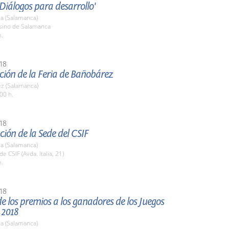
Diálogos para desarrollo'
a (Salamanca)
asino de Salamanca
h.
18
ción de la Feria de Bañobárez
z (Salamanca)
00 h.
18
ión de la Sede del CSIF
a (Salamanca)
e CSIF (Avda. Italia, 21)
h.
18
e los premios a los ganadores de los Juegos
 2018
a (Salamanca)