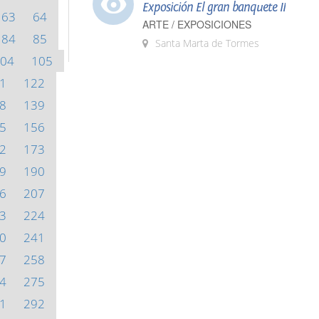
Exposición El gran banquete II
63
64
ARTE / EXPOSICIONES
84
85
Santa Marta de Tormes
04
105
1
122
8
139
5
156
2
173
9
190
6
207
3
224
0
241
7
258
4
275
1
292