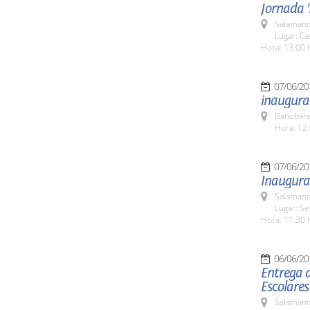
Jornada '
Salamanc
Lugar: C
Hora: 13:00 
07/06/20
inaugura
Bañobáre
Hora: 12:
07/06/20
Inaugurac
Salamanc
Lugar: Sed
Hora: 11.30 
06/06/20
Entrega d
Escolares
Salamanc