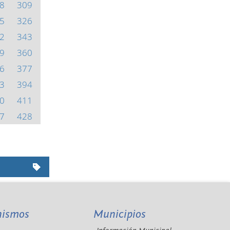
8
309
5
326
2
343
9
360
6
377
3
394
0
411
7
428
nismos
Municipios