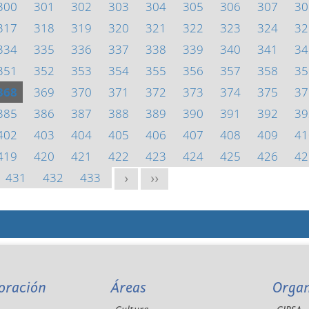
300
301
302
303
304
305
306
307
30
317
318
319
320
321
322
323
324
32
334
335
336
337
338
339
340
341
34
351
352
353
354
355
356
357
358
35
368
369
370
371
372
373
374
375
37
385
386
387
388
389
390
391
392
39
402
403
404
405
406
407
408
409
41
419
420
421
422
423
424
425
426
42
431
432
433
>
>>
oración
Áreas
Orga