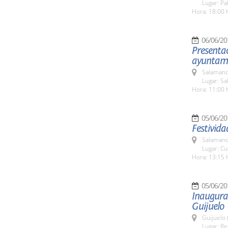
Lugar: Pa
Hora: 18:00 
06/06/20
Presenta
ayuntam
Salamanc
Lugar: Sa
Hora: 11:00 
05/06/20
Festivid
Salamanc
Lugar: Cu
Hora: 13:15 
05/06/20
Inaugurac
Guijuelo
Guijuelo 
Lugar: Re