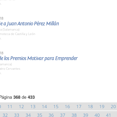
h.
18
 a Juan Antonio Pérez Millán
a (Salamanca)
lmoteca de Castilla y León
h.
18
de los Premios Motivar para Emprender
lamanca)
atro Cervantes
h.
Página
368
de
433
0
11
12
13
14
15
16
17
18
19
20
32
33
34
35
36
37
38
39
40
41