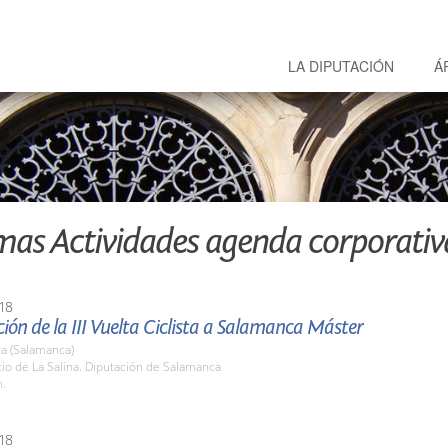
LA DIPUTACIÓN
Á
mas Actividades agenda corporativ
18
ión de la III Vuelta Ciclista a Salamanca Máster
a (Salamanca)
tio de La Salina. Diputación de Salamanca
h.
18