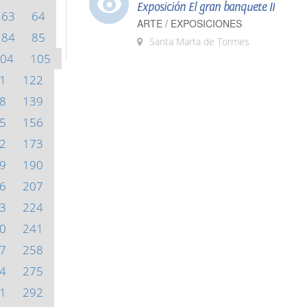
Exposición El gran banquete II
63
64
ARTE / EXPOSICIONES
84
85
Santa Marta de Tormes
04
105
1
122
8
139
5
156
2
173
9
190
6
207
3
224
0
241
7
258
4
275
1
292