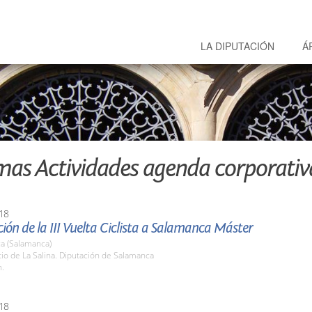
LA DIPUTACIÓN
Á
mas Actividades agenda corporativ
18
ión de la III Vuelta Ciclista a Salamanca Máster
a (Salamanca)
tio de La Salina. Diputación de Salamanca
h.
18