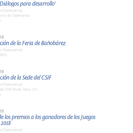
Diálogos para desarrollo'
a (Salamanca)
asino de Salamanca
h.
18
ción de la Feria de Bañobárez
z (Salamanca)
00 h.
18
ión de la Sede del CSIF
a (Salamanca)
e CSIF (Avda. Italia, 21)
h.
18
e los premios a los ganadores de los Juegos
 2018
a (Salamanca)