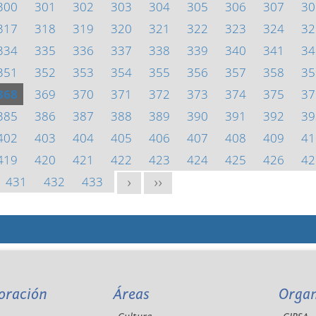
300
301
302
303
304
305
306
307
30
317
318
319
320
321
322
323
324
32
334
335
336
337
338
339
340
341
34
351
352
353
354
355
356
357
358
35
368
369
370
371
372
373
374
375
37
385
386
387
388
389
390
391
392
39
402
403
404
405
406
407
408
409
41
419
420
421
422
423
424
425
426
42
431
432
433
>
>>
oración
Áreas
Orga