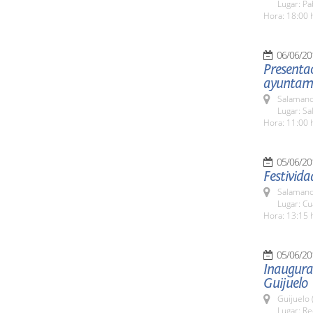
Lugar: Pa
Hora: 18:00 
06/06/20
Presenta
ayuntam
Salamanc
Lugar: Sa
Hora: 11:00 
05/06/20
Festivid
Salamanc
Lugar: Cu
Hora: 13:15 
05/06/20
Inaugurac
Guijuelo
Guijuelo 
Lugar: Re