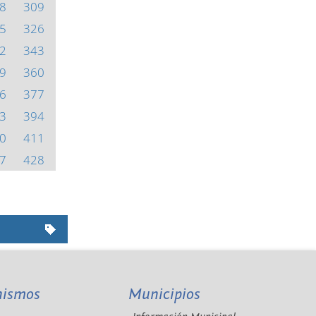
8
309
5
326
2
343
9
360
6
377
3
394
0
411
7
428
nismos
Municipios