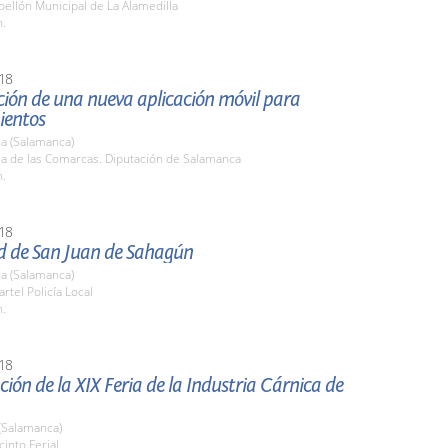
bellón Municipal de La Alamedilla
h.
18
ción de una nueva aplicación móvil para
ientos
a (Salamanca)
la de las Comarcas. Diputación de Salamanca
h.
18
ad de San Juan de Sahagún
a (Salamanca)
artel Policía Local
h.
18
ión de la XIX Feria de la Industria Cárnica de
(Salamanca)
cinto Ferial