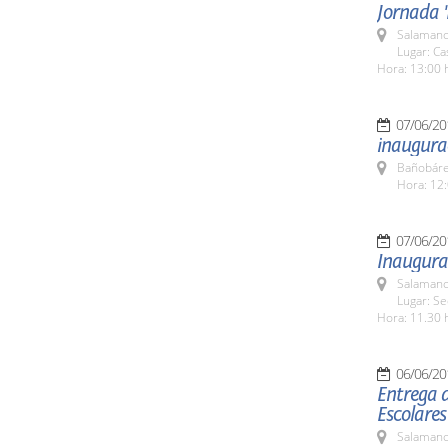
Jornada '
Salamanc
Lugar: C
Hora: 13:00 
07/06/20
inaugura
Bañobáre
Hora: 12:
07/06/20
Inaugurac
Salamanc
Lugar: Sed
Hora: 11.30 
06/06/20
Entrega d
Escolares
Salamanc