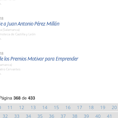
h.
18
 a Juan Antonio Pérez Millán
a (Salamanca)
lmoteca de Castilla y León
h.
18
de los Premios Motivar para Emprender
lamanca)
atro Cervantes
h.
Página
368
de
433
0
11
12
13
14
15
16
17
18
19
20
32
33
34
35
36
37
38
39
40
41