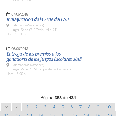
07/06/2018
Inauguración de la Sede del CSIF
Salamanca (Salamanca)
Lugar: Sede CSIF (Avda. Italia, 21)
Hora: 11.30 h.
06/06/2018
Entrega de los premios a los
ganadores de los Juegos Escolares 2018
Salamanca (Salamanca)
Lugar: Pabellón Municipal de La Alamedilla
Hora: 18:00 h.
Página
368
de
434
1
2
3
4
5
6
7
8
9
10
<<
<
11
12
13
14
15
16
17
18
19
20