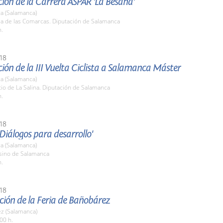
ión de la Carrera ASPAR 'La Besana'
a (Salamanca)
la de las Comarcas. Diputación de Salamanca
h.
18
ión de la III Vuelta Ciclista a Salamanca Máster
a (Salamanca)
tio de La Salina. Diputación de Salamanca
h.
18
Diálogos para desarrollo'
a (Salamanca)
asino de Salamanca
h.
18
ción de la Feria de Bañobárez
z (Salamanca)
00 h.