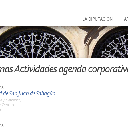
LA DIPUTACIÓN
Á
mas Actividades agenda corporativ
18
ad de San Juan de Sahagún
a (Salamanca)
y Casa Lis
h.
18