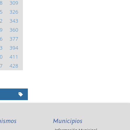
8
309
5
326
2
343
9
360
6
377
3
394
0
411
7
428
nismos
Municipios