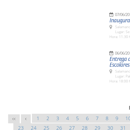
07/06/20
Inaugurac
Salamanc
Lugar: Sed
Hora: 11.30 
06/06/20
Entrega d
Escolares
Salamanc
Lugar: Pa
Hora: 18:00 
1
2
3
4
5
6
7
8
9
1
<<
<
23
24
25
26
27
28
29
30
31