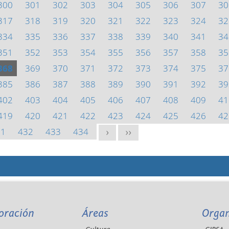
300
301
302
303
304
305
306
307
30
317
318
319
320
321
322
323
324
32
334
335
336
337
338
339
340
341
34
351
352
353
354
355
356
357
358
35
368
369
370
371
372
373
374
375
37
385
386
387
388
389
390
391
392
39
402
403
404
405
406
407
408
409
41
419
420
421
422
423
424
425
426
42
31
432
433
434
>
>>
oración
Áreas
Orga