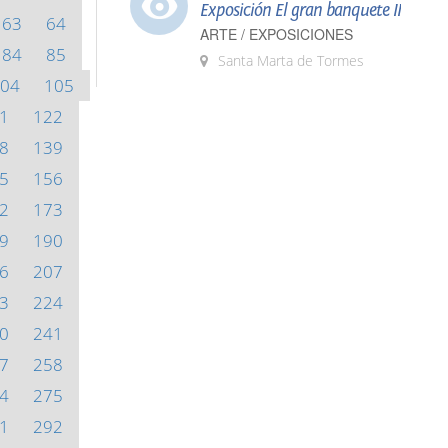
Exposición El gran banquete II
63
64
ARTE / EXPOSICIONES
84
85
Santa Marta de Tormes
04
105
1
122
8
139
5
156
2
173
9
190
6
207
3
224
0
241
7
258
4
275
1
292