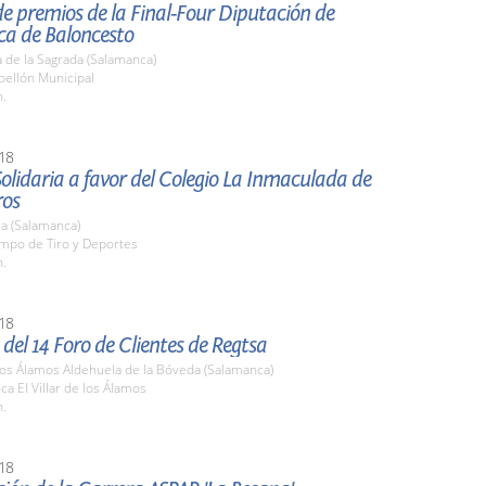
e premios de la Final-Four Diputación de
a de Baloncesto
 de la Sagrada (Salamanca)
bellón Municipal
h.
18
olidaria a favor del Colegio La Inmaculada de
ros
a (Salamanca)
ampo de Tiro y Deportes
h.
18
del 14 Foro de Clientes de Regtsa
 los Álamos Aldehuela de la Bóveda (Salamanca)
nca El Villar de los Álamos
h.
18