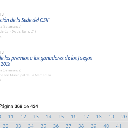
18
ión de la Sede del CSIF
a (Salamanca)
e CSIF (Avda. Italia, 21)
h.
18
e los premios a los ganadores de los Juegos
 2018
a (Salamanca)
bellón Municipal de La Alamedilla
h.
Página
368
de
434
0
11
12
13
14
15
16
17
18
19
20
32
33
34
35
36
37
38
39
40
41