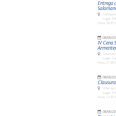
Entrega d
Salamanc
Carbajosa
Lugar: Pa
Hora: 20:45 
08/06/20
IV Cena S
Armente
Salamanc
Lugar: C
Hora: 21:00 
08/06/20
Clausura 
Villar de
Lugar: Fi
Hora: 13:45 
08/06/20