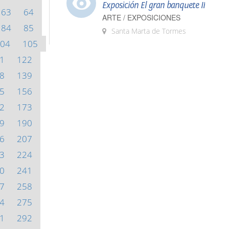
Exposición El gran banquete II
63
64
ARTE / EXPOSICIONES
84
85
Santa Marta de Tormes
04
105
1
122
8
139
5
156
2
173
9
190
6
207
3
224
0
241
7
258
4
275
1
292