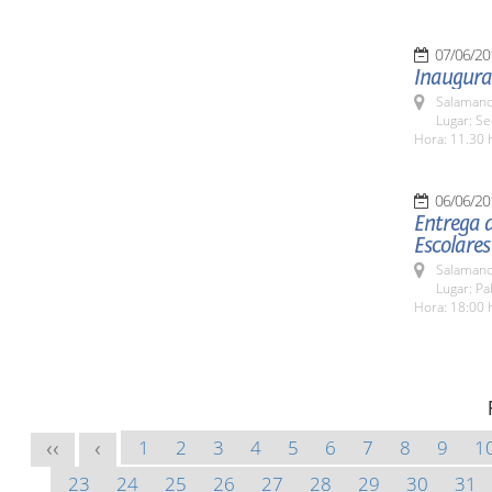
07/06/20
Inaugurac
Salamanc
Lugar: Sed
Hora: 11.30 
06/06/20
Entrega d
Escolares
Salamanc
Lugar: Pa
Hora: 18:00 
1
2
3
4
5
6
7
8
9
1
<<
<
23
24
25
26
27
28
29
30
31