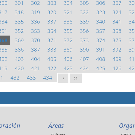
300
301
302
303
304
305
306
307
30
317
318
319
320
321
322
323
324
32
334
335
336
337
338
339
340
341
34
351
352
353
354
355
356
357
358
35
368
369
370
371
372
373
374
375
37
385
386
387
388
389
390
391
392
39
402
403
404
405
406
407
408
409
41
419
420
421
422
423
424
425
426
42
31
432
433
434
>
>>
oración
Áreas
Orga