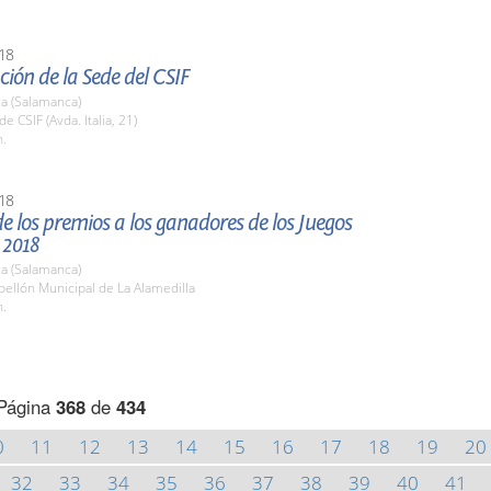
18
ión de la Sede del CSIF
a (Salamanca)
e CSIF (Avda. Italia, 21)
h.
18
e los premios a los ganadores de los Juegos
 2018
a (Salamanca)
bellón Municipal de La Alamedilla
h.
Página
368
de
434
0
11
12
13
14
15
16
17
18
19
20
32
33
34
35
36
37
38
39
40
41