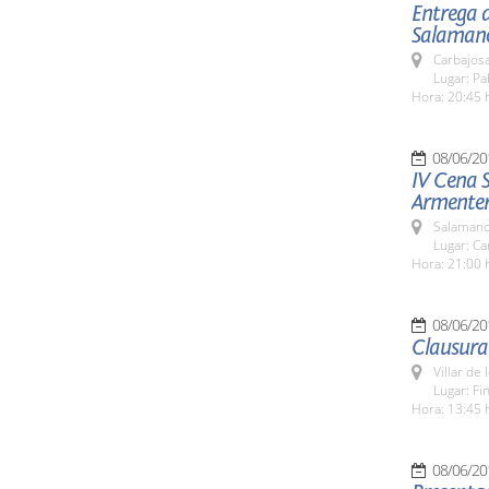
Entrega d
Salamanc
Carbajosa
Lugar: Pa
Hora: 20:45 
08/06/20
IV Cena S
Armente
Salamanc
Lugar: C
Hora: 21:00 
08/06/20
Clausura 
Villar de
Lugar: Fi
Hora: 13:45 
08/06/20