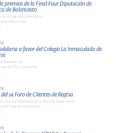
e premios de la Final-Four Diputación de
a de Baloncesto
 de la Sagrada (Salamanca)
bellón Municipal
h.
18
olidaria a favor del Colegio La Inmaculada de
ros
a (Salamanca)
ampo de Tiro y Deportes
h.
18
del 14 Foro de Clientes de Regtsa
 los Álamos Aldehuela de la Bóveda (Salamanca)
nca El Villar de los Álamos
h.
18