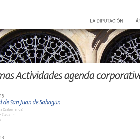
LA DIPUTACIÓN
Á
mas Actividades agenda corporativ
18
ad de San Juan de Sahagún
a (Salamanca)
y Casa Lis
h.
18