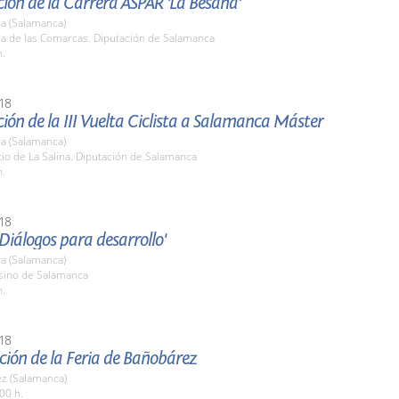
ión de la Carrera ASPAR 'La Besana'
a (Salamanca)
la de las Comarcas. Diputación de Salamanca
h.
18
ión de la III Vuelta Ciclista a Salamanca Máster
a (Salamanca)
tio de La Salina. Diputación de Salamanca
h.
18
Diálogos para desarrollo'
a (Salamanca)
asino de Salamanca
h.
18
ción de la Feria de Bañobárez
z (Salamanca)
00 h.