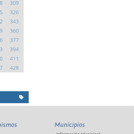
8
309
5
326
2
343
9
360
6
377
3
394
0
411
7
428
nismos
Municipios