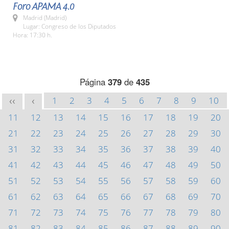
Foro APAMA 4.0
Madrid (Madrid)
Lugar: Congreso de los Diputados
Hora: 17:30 h.
Página
379
de
435
1
2
3
4
5
6
7
8
9
10
<<
<
11
12
13
14
15
16
17
18
19
20
21
22
23
24
25
26
27
28
29
30
31
32
33
34
35
36
37
38
39
40
41
42
43
44
45
46
47
48
49
50
51
52
53
54
55
56
57
58
59
60
61
62
63
64
65
66
67
68
69
70
71
72
73
74
75
76
77
78
79
80
81
82
83
84
85
86
87
88
89
90