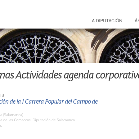
LA DIPUTACIÓN
Á
mas Actividades agenda corporativ
18
ión de la I Carrera Popular del Campo de
a (Salamanca)
la de las Comarcas. Diputación de Salamanca
h.