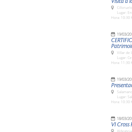
Visita a 
Cilloruel
Lugar: En
Hora: 10:30 
19/03/20
CERTIFIC
Patrimoi
Villar de
Lugar: Ce
Hora: 11:30 
19/03/20
Presentac
Salamanc
Lugar: Sa
Hora: 10:30 
18/03/20
VI Cross 
Aldeateja