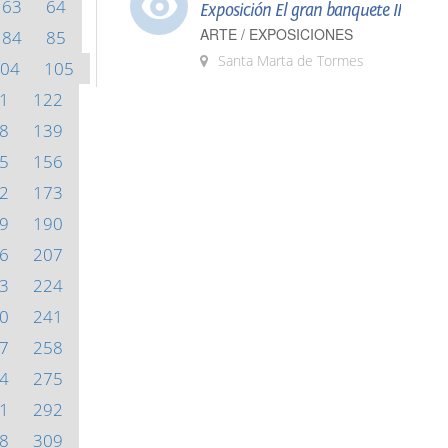
63
64
Exposición El gran banquete II
ARTE / EXPOSICIONES
84
85
Santa Marta de Tormes
04
105
1
122
8
139
5
156
2
173
9
190
6
207
3
224
0
241
7
258
4
275
1
292
8
309