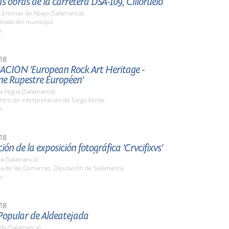
las obras de la carretera DSA-109, Cilloruelo
o Encinas de Abajo (Salamanca)
trada del municipio
h.
18
ACIÓN 'European Rock Art Heritage -
ne Rupestre Européen'
 la Yegua (Salamanca)
ntro de interpretación de Siega Verde
h.
18
ión de la exposición fotográfica 'Crvcifixvs'
a (Salamanca)
la de las Comarcas. Diputación de Salamanca
h.
18
Popular de Aldeatejada
da (Salamanca)