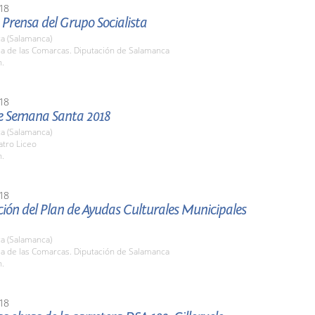
18
Prensa del Grupo Socialista
a (Salamanca)
la de las Comarcas. Diputación de Salamanca
h.
18
e Semana Santa 2018
a (Salamanca)
atro Liceo
h.
18
ión del Plan de Ayudas Culturales Municipales
a (Salamanca)
la de las Comarcas. Diputación de Salamanca
h.
18