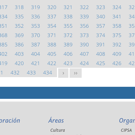
317
318
319
320
321
322
323
324
32
334
335
336
337
338
339
340
341
34
351
352
353
354
355
356
357
358
35
368
369
370
371
372
373
374
375
37
385
386
387
388
389
390
391
392
39
402
403
404
405
406
407
408
409
41
419
420
421
422
423
424
425
426
42
31
432
433
434
>
>>
oración
Áreas
Orga
Cultura
CIPSA