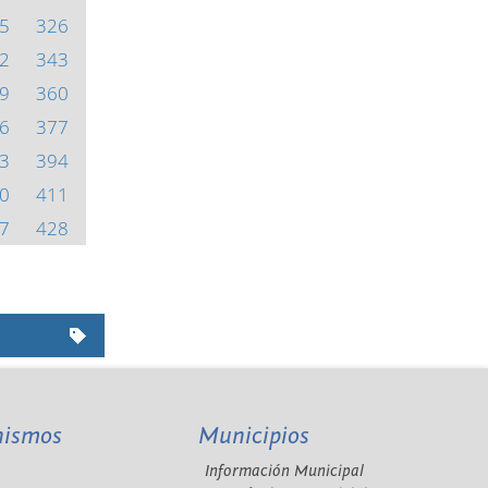
5
326
2
343
9
360
6
377
3
394
0
411
7
428
nismos
Municipios
Información Municipal