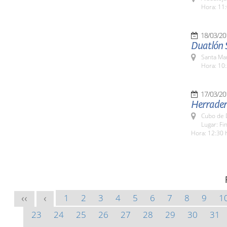
Hora: 11:
18/03/20
Duatlón 
Santa Ma
Hora: 10:
17/03/20
Herradero
Cubo de 
Lugar: Fi
Hora: 12:30 
1
2
3
4
5
6
7
8
9
1
<<
<
23
24
25
26
27
28
29
30
31