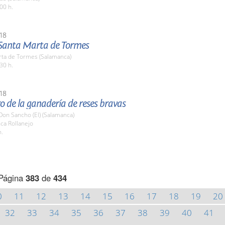
00 h.
18
Santa Marta de Tormes
rta de Tormes (Salamanca)
30 h.
18
 de la ganadería de reses bravas
Don Sancho (El) (Salamanca)
nca Rollanejo
h.
Página
383
de
434
0
11
12
13
14
15
16
17
18
19
20
32
33
34
35
36
37
38
39
40
41