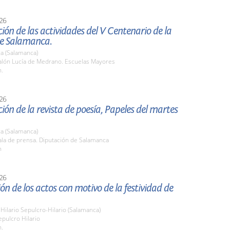
26
ión de las actividades del V Centenario de la
de Salamanca.
a (Salamanca)
lón Lucía de Medrano. Escuelas Mayores
h.
26
ión de la revista de poesía, Papeles del martes
a (Salamanca)
la de prensa. Diputación de Salamanca
h
26
ón de los actos con motivo de la festividad de
Hilario Sepulcro-Hilario (Salamanca)
pulcro Hilario
h.