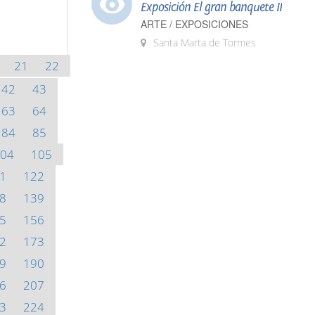
Exposición El gran banquete II
ARTE / EXPOSICIONES
Santa Marta de Tormes
21
22
42
43
63
64
84
85
04
105
1
122
8
139
5
156
2
173
9
190
6
207
3
224