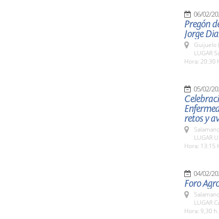
06/02/20
Pregón de
Jorge Dia
Guijuelo 
LUGAR Sal
Hora: 20:30 
05/02/20
Celebraci
Enfermeda
retos y 
Salamanc
LUGAR Un
Hora: 13:15 
04/02/20
Foro Agr
Salamanc
LUGAR Ca
Hora: 9,30 h.