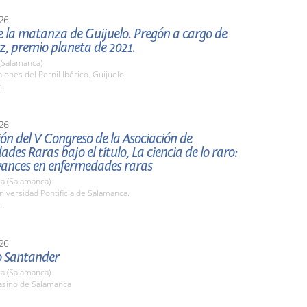
26
 la matanza de Guijuelo. Pregón a cargo de
z, premio planeta de 2021.
(Salamanca)
ones del Pernil Ibérico. Guijuelo.
h.
26
ón del V Congreso de la Asociación de
des Raras bajo el título, La ciencia de lo raro:
avances en enfermedades raras
a (Salamanca)
iversidad Pontificia de Salamanca.
h.
26
o Santander
a (Salamanca)
sino de Salamanca