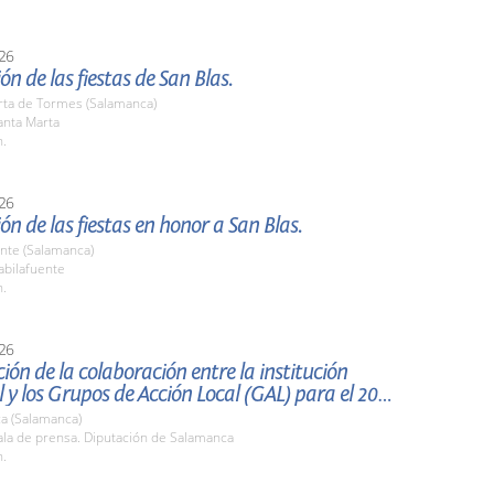
26
ón de las fiestas de San Blas.
rta de Tormes (Salamanca)
nta Marta
h.
26
ón de las fiestas en honor a San Blas.
nte (Salamanca)
bilafuente
h.
26
ión de la colaboración entre la institución
provincial y los Grupos de Acción Local (GAL) para el 2026.
a (Salamanca)
la de prensa. Diputación de Salamanca
h.