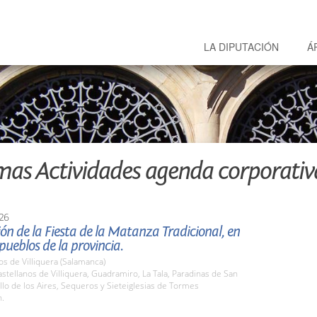
LA DIPUTACIÓN
Á
mas Actividades agenda corporativ
26
ón de la Fiesta de la Matanza Tradicional, en
 pueblos de la provincia.
os de Villiquera (Salamanca)
tellanos de Villiquera, Guadramiro, La Tala, Paradinas de San
llo de los Aires, Sequeros y Sieteiglesias de Tormes
h.