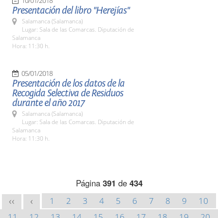
10/01/2018
Presentación del libro ''Herejías''
Salamanca (Salamanca)
Lugar: Sala de las Comarcas. Diputación de
Salamanca
Hora: 11:30 h.
05/01/2018
Presentación de los datos de la
Recogida Selectiva de Residuos
durante el año 2017
Salamanca (Salamanca)
Lugar: Sala de las Comarcas. Diputación de
Salamanca
Hora: 11:30 h.
Página
391
de
434
1
2
3
4
5
6
7
8
9
10
<<
<
11
12
13
14
15
16
17
18
19
20