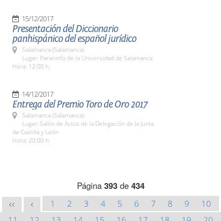
15/12/2017
Presentación del Diccionario
panhispánico del español jurídico
Salamanca (Salamanca)
Lugar: Paraninfo de la Universidad de Salamanca
Hora: 12:00 h.
14/12/2017
Entrega del Premio Toro de Oro 2017
Salamanca (Salamanca)
Lugar: Salón de Actos de la Delegación de la Junta
de Castilla y León
Hora: 20:00 h.
Página
393
de
434
1
2
3
4
5
6
7
8
9
10
<<
<
11
12
13
14
15
16
17
18
19
20