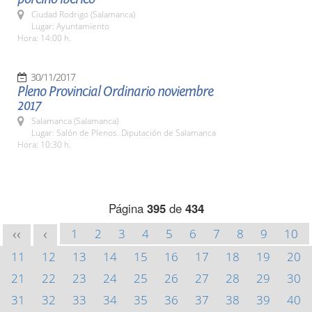
Ciudad Rodrigo (Salamanca)
Lugar: Ayuntamiento
Hora: 14:00 h.
30/11/2017
Pleno Provincial Ordinario noviembre
2017
Salamanca (Salamanca)
Lugar: Salón de Plenos. Diputación de Salamanca
Hora: 10:30 h.
Página
395
de
434
1
2
3
4
5
6
7
8
9
10
<<
<
11
12
13
14
15
16
17
18
19
20
21
22
23
24
25
26
27
28
29
30
31
32
33
34
35
36
37
38
39
40