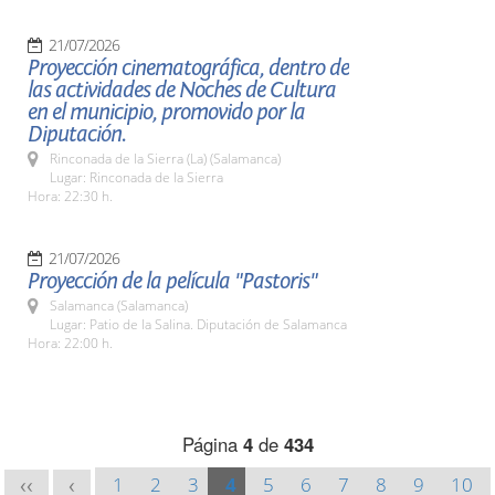
21/07/2026
Proyección cinematográfica, dentro de
las actividades de Noches de Cultura
en el municipio, promovido por la
Diputación.
Rinconada de la Sierra (La) (Salamanca)
Lugar: Rinconada de la Sierra
Hora: 22:30 h.
21/07/2026
Proyección de la película "Pastoris"
Salamanca (Salamanca)
Lugar: Patio de la Salina. Diputación de Salamanca
Hora: 22:00 h.
Página
4
de
434
1
2
3
4
5
6
7
8
9
10
<<
<