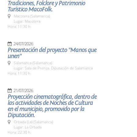
Tradiciones, Folclore y Patrimonio
Turístico MacoFolk.
Macotera (Salamanca)
Lugar: Macotera
Hora: 11:30 h.
24/07/2026
Presentación del proyecto "Manos que
unen"
Salamanca (Salamanca)
Lugar: Sala de Prensa. Diputación de Salamanca
Hora: 11:30 h.
21/07/2026
Proyección cinematográfica, dentro de
las actividades de Noches de Cultura
en el municipio, promovido por la
Diputación.
Orbada (La) (Salamanca)
Lugar: La Orbada
Hora: 22:30 h.