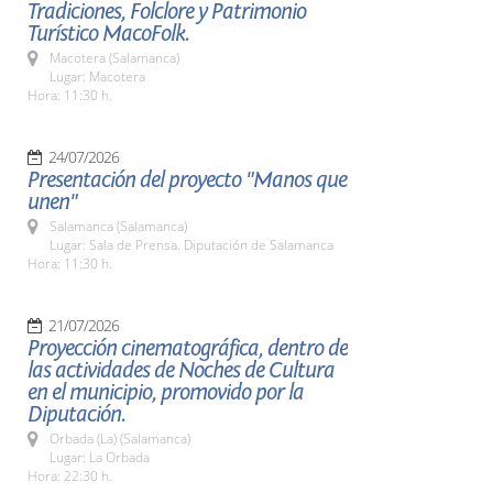
Tradiciones, Folclore y Patrimonio
Turístico MacoFolk.
Macotera (Salamanca)
Lugar: Macotera
Hora: 11:30 h.
24/07/2026
Presentación del proyecto "Manos que
unen"
Salamanca (Salamanca)
Lugar: Sala de Prensa. Diputación de Salamanca
Hora: 11:30 h.
21/07/2026
Proyección cinematográfica, dentro de
las actividades de Noches de Cultura
en el municipio, promovido por la
Diputación.
Orbada (La) (Salamanca)
Lugar: La Orbada
Hora: 22:30 h.