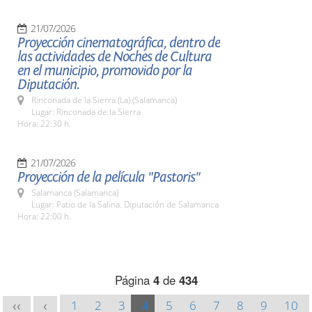
21/07/2026
Proyección cinematográfica, dentro de
las actividades de Noches de Cultura
en el municipio, promovido por la
Diputación.
Rinconada de la Sierra (La) (Salamanca)
Lugar: Rinconada de la Sierra
Hora: 22:30 h.
21/07/2026
Proyección de la película "Pastoris"
Salamanca (Salamanca)
Lugar: Patio de la Salina. Diputación de Salamanca
Hora: 22:00 h.
Página
4
de
434
1
2
3
4
5
6
7
8
9
10
<<
<