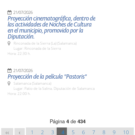
21/07/2026
Proyección cinematográfica, dentro de
las actividades de Noches de Cultura
en el municipio, promovido por la
Diputación.
Rinconada de la Sierra (La) (Salamanca)
Lugar: Rinconada de la Sierra
Hora: 22:30 h.
21/07/2026
Proyección de la película "Pastoris"
Salamanca (Salamanca)
Lugar: Patio de la Salina. Diputación de Salamanca
Hora: 22:00 h.
Página
4
de
434
1
2
3
4
5
6
7
8
9
10
<<
<