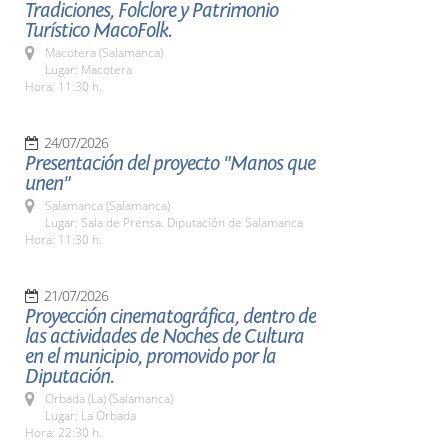
Tradiciones, Folclore y Patrimonio
Turístico MacoFolk.
Macotera (Salamanca)
Lugar: Macotera
Hora: 11:30 h.
24/07/2026
Presentación del proyecto "Manos que
unen"
Salamanca (Salamanca)
Lugar: Sala de Prensa. Diputación de Salamanca
Hora: 11:30 h.
21/07/2026
Proyección cinematográfica, dentro de
las actividades de Noches de Cultura
en el municipio, promovido por la
Diputación.
Orbada (La) (Salamanca)
Lugar: La Orbada
Hora: 22:30 h.