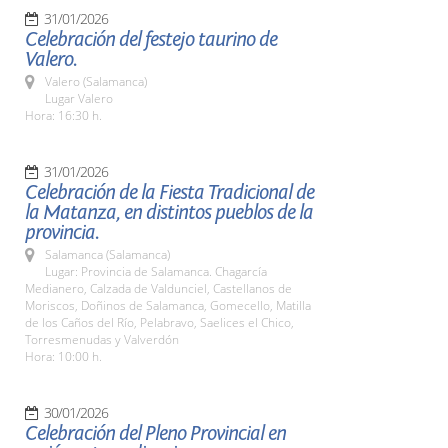
31/01/2026
Celebración del festejo taurino de
Valero.
Valero (Salamanca)
Lugar Valero
Hora: 16:30 h.
31/01/2026
Celebración de la Fiesta Tradicional de
la Matanza, en distintos pueblos de la
provincia.
Salamanca (Salamanca)
Lugar: Provincia de Salamanca. Chagarcía
Medianero, Calzada de Valdunciel, Castellanos de
Moriscos, Doñinos de Salamanca, Gomecello, Matilla
de los Caños del Río, Pelabravo, Saelices el Chico,
Torresmenudas y Valverdón
Hora: 10:00 h.
30/01/2026
Celebración del Pleno Provincial en