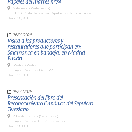
Papeles del martes nº74
Salamanca (Salamanca)
LUGAR Sala de prensa. Diputación de Salamanca.
Hora: 10,30 h.
26/01/2026
Visita a los productores y
restauradores que participan en:
Salamanca en bandeja, en Madrid
Fusión
Madrid (Madrid)
Lugar: Pabellón 14 IFEMA
Hora: 11:30 h.
25/01/2026
Presentación del libro del
Reconocimiento Canónico del Sepulcro
Teresiano
Alba de Tormes (Salamanca)
Lugar: Basílica de la Anunciación
Hora: 18:00 h.