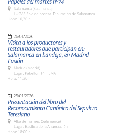
Papeles del martes nº74
Salamanca (Salamanca)
LUGAR Sala de prensa. Diputación de Salamanca.
Hora: 10,30 h.
26/01/2026
Visita a los productores y
restauradores que participan en:
Salamanca en bandeja, en Madrid
Fusión
Madrid (Madrid)
Lugar: Pabellón 14 IFEMA
Hora: 11:30 h.
25/01/2026
Presentación del libro del
Reconocimiento Canónico del Sepulcro
Teresiano
Alba de Tormes (Salamanca)
Lugar: Basílica de la Anunciación
Hora: 18:00 h.