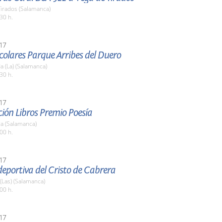
irados (Salamanca)
30 h.
17
scolares Parque Arribes del Duero
 (La) (Salamanca)
30 h.
17
ión Libros Premio Poesía
a (Salamanca)
00 h.
17
eportiva del Cristo de Cabrera
 (Las) (Salamanca)
00 h.
17