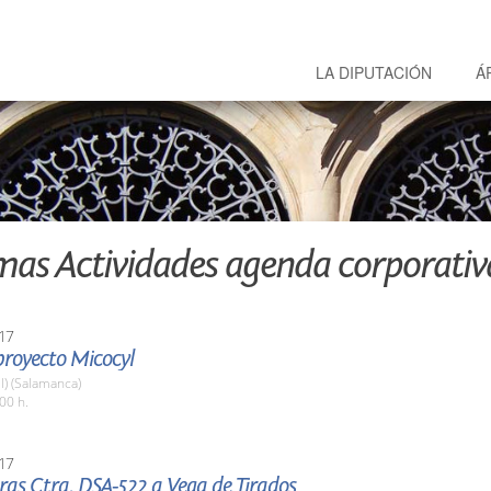
LA DIPUTACIÓN
Á
mas Actividades agenda corporativ
17
proyecto Micocyl
l) (Salamanca)
00 h.
17
ras Ctra. DSA-522 a Vega de Tirados