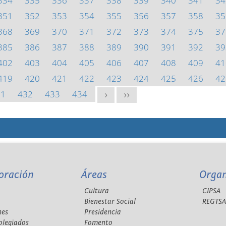
334
335
336
337
338
339
340
341
34
351
352
353
354
355
356
357
358
35
368
369
370
371
372
373
374
375
37
385
386
387
388
389
390
391
392
39
402
403
404
405
406
407
408
409
41
419
420
421
422
423
424
425
426
42
31
432
433
434
>
>>
oración
Áreas
Orga
Cultura
CIPSA
Bienestar Social
REGTS
nes
Presidencia
olegiados
Fomento