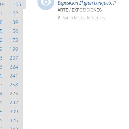
Exposición El gran banquete II
04
105
ARTE / EXPOSICIONES
1
122
Santa Marta de Tormes
8
139
5
156
2
173
9
190
6
207
3
224
0
241
7
258
4
275
1
292
8
309
5
326