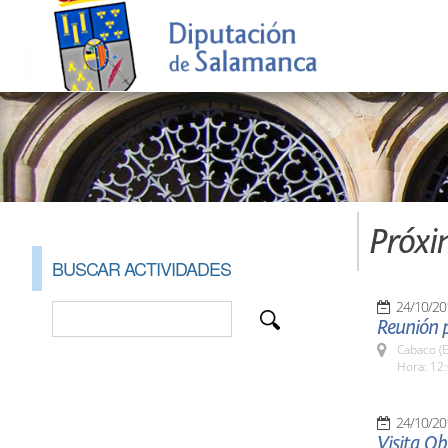
Próxi
BUSCAR ACTIVIDADES
24/10/20
Reunión 
Cabaco (E
Hora: 12:
24/10/20
Visita Ob