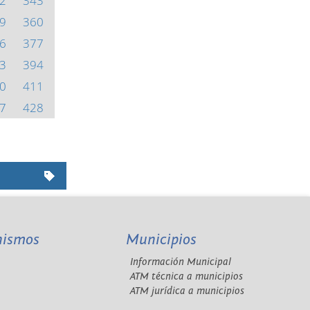
2
343
9
360
6
377
3
394
0
411
7
428
nismos
Municipios
Información Municipal
A
ATM técnica a municipios
ATM jurídica a municipios