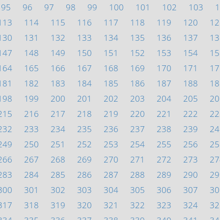
95
96
97
98
99
100
101
102
103
1
113
114
115
116
117
118
119
120
12
130
131
132
133
134
135
136
137
13
147
148
149
150
151
152
153
154
15
164
165
166
167
168
169
170
171
17
181
182
183
184
185
186
187
188
18
198
199
200
201
202
203
204
205
20
215
216
217
218
219
220
221
222
22
232
233
234
235
236
237
238
239
24
249
250
251
252
253
254
255
256
25
266
267
268
269
270
271
272
273
27
283
284
285
286
287
288
289
290
29
300
301
302
303
304
305
306
307
30
317
318
319
320
321
322
323
324
32