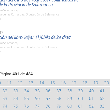
de la Provincia de Salamanca
a (Salamanca)
la de las Comarcas. Diputación de Salamanca
h.
17
ón del libro 'Béjar. El júbilo de los días'
a (Salamanca)
la de las Comarcas. Diputación de Salamanca
h.
Página
401
de
434
0
11
12
13
14
15
16
17
18
19
20
32
33
34
35
36
37
38
39
40
41
53
54
55
56
57
58
59
60
61
62
74
75
76
77
78
79
80
81
82
83