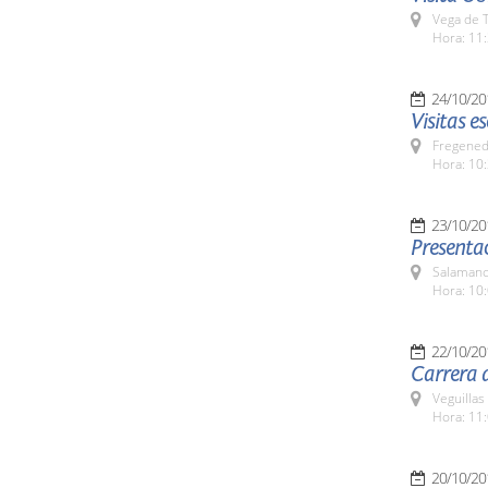
Vega de T
Hora: 11:
24/10/20
Visitas e
Fregeneda
Hora: 10:
23/10/20
Presentac
Salamanc
Hora: 10:
22/10/20
Carrera d
Veguillas
Hora: 11:
20/10/20