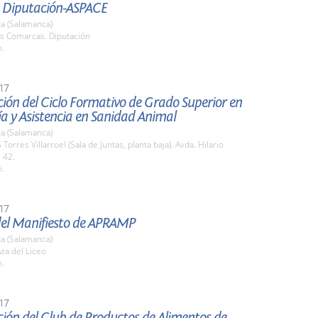
 Diputación-ASPACE
a (Salamanca)
as Comarcas. Diputación
h.
17
ión del Ciclo Formativo de Grado Superior en
a y Asistencia en Sanidad Animal
a (Salamanca)
 Torres Villarroel (Sala de Juntas, planta baja). Avda. Hilario
 42.
h.
17
del Manifiesto de APRAMP
a (Salamanca)
aza del Liceo
h.
17
ión del Club de Productos de Alimentos de