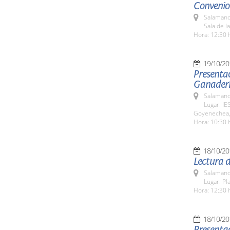
Convenio
Salamanc
Sala de l
Hora: 12:30 
19/10/20
Presentac
Ganaderí
Salamanc
Lugar: IES
Goyenechea,
Hora: 10:30 
18/10/20
Lectura 
Salamanc
Lugar: Pl
Hora: 12:30 
18/10/20
Presentac